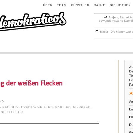
ÜBER
TEAM
KÜNSTLER
DANKE
BIBLIOTHEK
Antje
-
„Sitzt nich
bewundernswerte Dame! D
María
-
Die Mauer und 
Au
De
Th
Ein
ng der weißen Flecken
Fa
ND
At
H
,
ESPÍRITU
,
FUERZA
,
GEISTER
,
SKIPPER
,
SPANISCH
,
Bu
SSE FLECKEN
Bü
De
Ge