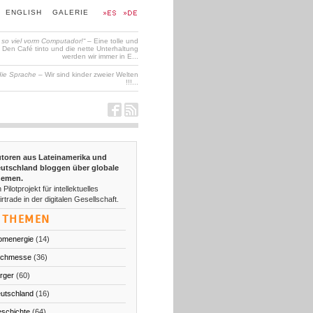
ENGLISH
GALERIE
t so viel vorm Computador!“
– Eine tolle und
en Café tinto und die nette Unterhaltung
werden wir immer in E...
die Sprache
– Wir sind kinder zweier Welten
!!!...
toren aus Lateinamerika und
utschland bloggen über globale
emen.
 Pilotprojekt für intellektuelles
irtrade in der digitalen Gesellschaft.
THEMEN
omenergie
(14)
chmesse
(36)
rger
(60)
utschland
(16)
schichte
(64)