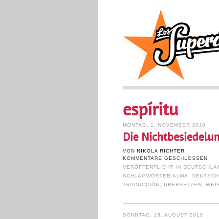
espíritu
MONTAG, 1. NOVEMBER 2010
Die Nichtbesiedelu
VON
NIKOLA RICHTER
KOMMENTARE GESCHLOSSEN
VERÖFFENTLICHT IN
DEUTSCHLA
SCHLAGWÖRTER:
ALMA
,
DEUTSC
TRADUCCIÓN
,
ÜBERSETZEN
,
WEI
SONNTAG, 15. AUGUST 2010