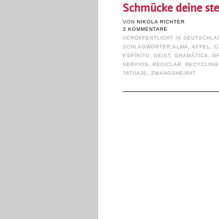
Schmücke deine ste
VON
NIKOLA RICHTER
3 KOMMENTARE
VERÖFFENTLICHT IN
DEUTSCHLA
SCHLAGWÖRTER:
ALMA
,
APFEL
,
C
ESPÍRITU
,
GEIST
,
GRAMÁTICA
,
G
NERVIOS
,
RECICLAR
,
RECYCLING
TATUAJE
,
ZWANGSHEIRAT