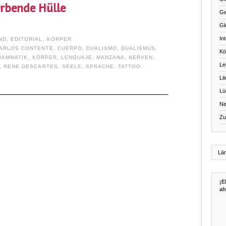
rbende Hülle
Ge
Gl
Int
ND
,
EDITORIAL
,
KÖRPER
ARLOS CONTENTE
,
CUERPO
,
DUALISMO
,
DUALISMUS
,
Kö
RAMMATIK
,
KÖRPER
,
LENGUAJE
,
MANZANA
,
NERVEN
,
Le
,
RENE DESCARTES
,
SEELE
,
SPRACHE
,
TATTOO
,
Li
Lü
Ne
Zu
¡E
ah