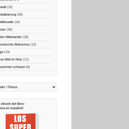
walt
(15)
obalisierung
(56)
ellektuelle
(14)
rper
(46)
ben Miteinander
(16)
terarischer Aktivismus
(12)
ge
(13)
ue Welt im Netz
(17)
sammen schauen
(6)
l ebook del libro -
ora en español!