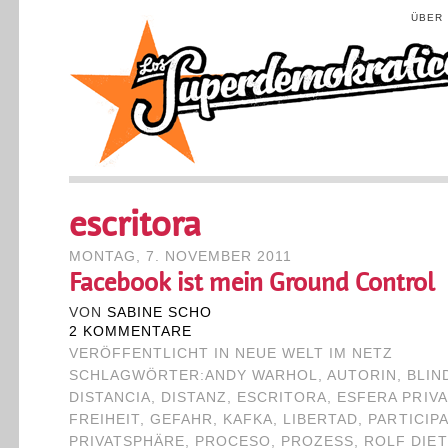
ÜBER
escritora
MONTAG, 7. NOVEMBER 2011
Facebook ist mein Ground Control
VON
SABINE SCHO
2 KOMMENTARE
VERÖFFENTLICHT IN
NEUE WELT IM NETZ
SCHLAGWÖRTER:
ANDY WARHOL
,
AUTORIN
,
BLIN
DISTANCIA
,
DISTANZ
,
ESCRITORA
,
ESFERA PRIV
FREIHEIT
,
GEFAHR
,
KAFKA
,
LIBERTAD
,
PARTICIP
PRIVATSPHÄRE
,
PROCESO
,
PROZESS
,
ROLF DIE