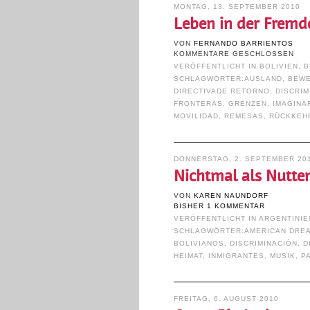
MONTAG, 13. SEPTEMBER 2010
Leben in der Fremd
VON
FERNANDO BARRIENTOS
KOMMENTARE GESCHLOSSEN
VERÖFFENTLICHT IN
BOLIVIEN
,
B
SCHLAGWÖRTER:
AUSLAND
,
BEW
DIRECTIVADE RETORNO
,
DISCRIM
FRONTERAS
,
GRENZEN
,
IMAGINÄ
MOVILIDAD
,
REMESAS
,
RÜCKKEH
DONNERSTAG, 2. SEPTEMBER 20
Nichtmal als Nutte
VON
KAREN NAUNDORF
BISHER 1 KOMMENTAR
VERÖFFENTLICHT IN
ARGENTINIE
SCHLAGWÖRTER:
AMERICAN DRE
BOLIVIANOS
,
DISCRIMINACIÓN
,
D
HEIMAT
,
INMIGRANTES
,
MUSIK
,
P
FREITAG, 6. AUGUST 2010