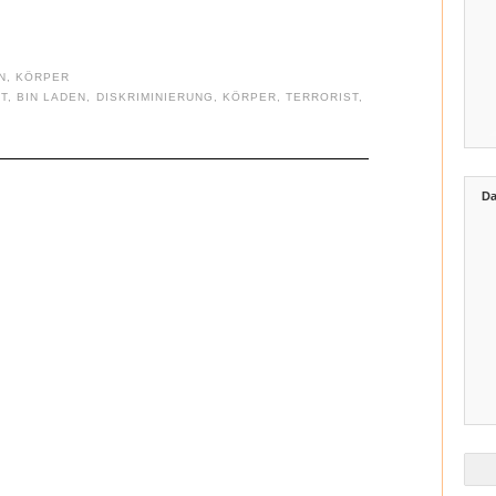
N
,
KÖRPER
T
,
BIN LADEN
,
DISKRIMINIERUNG
,
KÖRPER
,
TERRORIST
,
Da