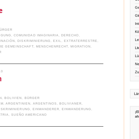
Ge
e
Gl
Int
ÜRGER
Kö
EGUNG
,
COMUNIDAD IMAGINARIA
,
DERECHO
,
Le
INACIÓN
,
DISKRIMINIERUNG
,
EXIL
,
EXTRATERRESTRE
,
RE GEMEINSCHAFT
,
MENSCHENRECHT
,
MIGRATION
,
Li
R
Lü
Ne
10
Zu
n
N
,
BOLIVIEN
,
BÜRGER
AM
,
ARGENTINIEN
,
ARGENTINOS
,
BOLIVIANER
,
ISKRIMINIERUNG
,
EINWANDERER
,
EINWANDERUNG
,
¡E
ATRIA
,
SUEÑO AMERICANO
ah