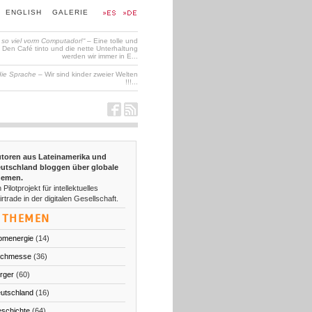
ENGLISH
GALERIE
t so viel vorm Computador!“
– Eine tolle und
en Café tinto und die nette Unterhaltung
werden wir immer in E...
die Sprache
– Wir sind kinder zweier Welten
!!!...
toren aus Lateinamerika und
utschland bloggen über globale
emen.
 Pilotprojekt für intellektuelles
irtrade in der digitalen Gesellschaft.
THEMEN
omenergie
(14)
chmesse
(36)
rger
(60)
utschland
(16)
schichte
(64)