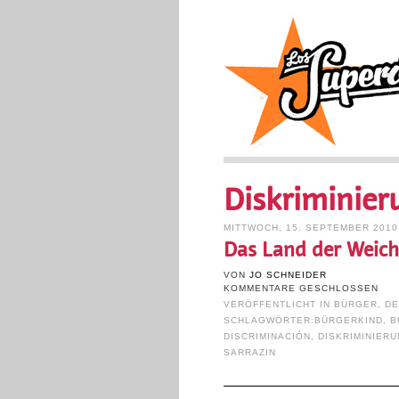
Diskriminier
MITTWOCH, 15. SEPTEMBER 2010
Das Land der Weich
VON
JO SCHNEIDER
KOMMENTARE GESCHLOSSEN
VERÖFFENTLICHT IN
BÜRGER
,
DE
SCHLAGWÖRTER:
BÜRGERKIND
,
B
DISCRIMINACIÓN
,
DISKRIMINIER
SARRAZIN