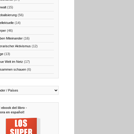
walt
(15)
obalisierung
(56)
ellektuelle
(14)
rper
(46)
ben Miteinander
(16)
terarischer Aktivismus
(12)
ge
(13)
ue Welt im Netz
(17)
sammen schauen
(6)
l ebook del libro -
ora en español!