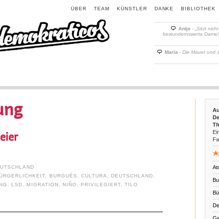
ÜBER
TEAM
KÜNSTLER
DANKE
BIBLIOTHEK
Antje
-
„Sitzt nich
bewundernswerte Dame! D
María
-
Die Mauer und 
ung
Au
De
Th
Ein
eier
Fa
UTSCHLAND
At
ÜRGERLICHKEIT
,
BURGUÉS
,
CULTURA
,
DEUTSCHLAND
,
Bu
UNG
,
LSD
,
MIGRATION
,
NIÑO
,
PRIVILEGIERT
,
TILO
Bü
De
Ge