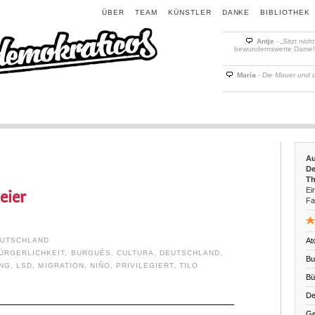
ÜBER
TEAM
KÜNSTLER
DANKE
BIBLIOTHEK
Antje
-
„Sitzt nich
bewundernswerte Dame! D
María
-
Die Mauer und 
Au
De
Th
Ein
eier
Fa
UTSCHLAND
At
ÜRGERLICHKEIT
,
BURGUÉS
,
CULTURA
,
DEUTSCHLAND
,
Bu
UNG
,
LSD
,
MIGRATION
,
NIÑO
,
PRIVILEGIERT
,
TILO
Bü
De
Ge