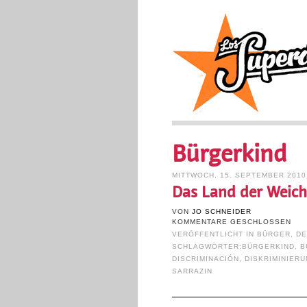
Bürgerkind
MITTWOCH, 15. SEPTEMBER 2010
Das Land der Weich
VON
JO SCHNEIDER
KOMMENTARE GESCHLOSSEN
VERÖFFENTLICHT IN
BÜRGER
,
DE
SCHLAGWÖRTER:
BÜRGERKIND
,
B
DISCRIMINACIÓN
,
DISKRIMINIER
SARRAZIN