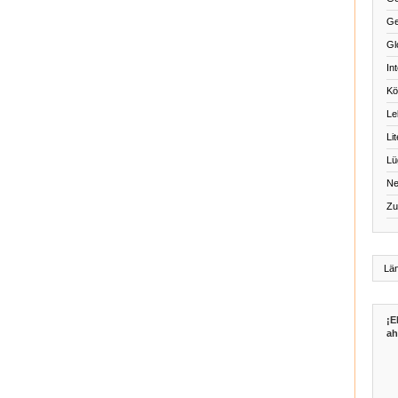
Ge
Gl
Int
Kö
Le
Li
Lü
Ne
Zu
¡E
ah