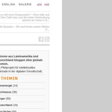
ENGLISH
GALERIE
t so viel vorm Computador!“
– Eine tolle und
en Café tinto und die nette Unterhaltung
werden wir immer in E...
die Sprache
– Wir sind kinder zweier Welten
!!!...
toren aus Lateinamerika und
utschland bloggen über globale
emen.
 Pilotprojekt für intellektuelles
irtrade in der digitalen Gesellschaft.
THEMEN
omenergie
(14)
chmesse
(36)
rger
(60)
utschland
(16)
schichte
(64)