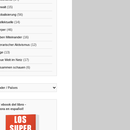
walt
(15)
obalisierung
(56)
ellektuelle
(14)
rper
(46)
ben Miteinander
(16)
terarischer Aktivismus
(12)
ge
(13)
ue Welt im Netz
(17)
sammen schauen
(6)
l ebook del libro -
ora en español!