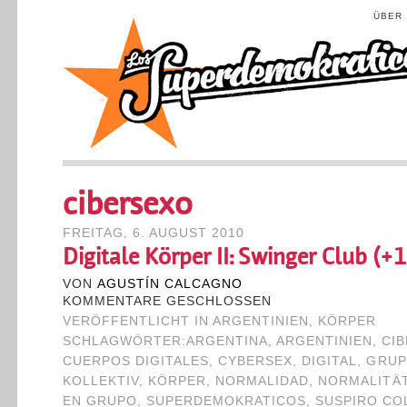
ÜBER
cibersexo
FREITAG, 6. AUGUST 2010
Digitale Körper II: Swinger Club (+
VON
AGUSTÍN CALCAGNO
KOMMENTARE GESCHLOSSEN
VERÖFFENTLICHT IN
ARGENTINIEN
,
KÖRPER
SCHLAGWÖRTER:
ARGENTINA
,
ARGENTINIEN
,
CI
CUERPOS DIGITALES
,
CYBERSEX
,
DIGITAL
,
GRUP
KOLLEKTIV
,
KÖRPER
,
NORMALIDAD
,
NORMALITÄ
EN GRUPO
,
SUPERDEMOKRATICOS
,
SUSPIRO CO