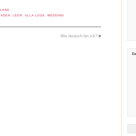
LAND
LADEN
,
LEER
,
ULLA LOGE
,
WEDDING
»
Wie deutsch bin ich?
Da