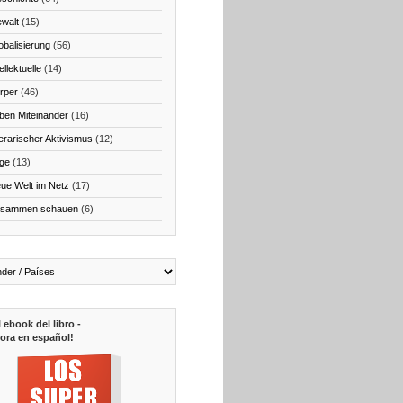
walt
(15)
obalisierung
(56)
ellektuelle
(14)
rper
(46)
ben Miteinander
(16)
terarischer Aktivismus
(12)
ge
(13)
ue Welt im Netz
(17)
sammen schauen
(6)
l ebook del libro -
ora en español!