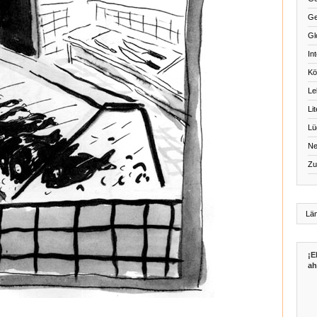
Ge
Gl
Int
Kö
Le
Li
Lü
Ne
Zu
¡E
ah