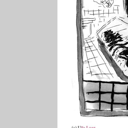
(c) U
lla Loge