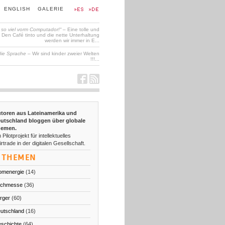
ENGLISH
GALERIE
t so viel vorm Computador!“
– Eine tolle und
en Café tinto und die nette Unterhaltung
werden wir immer in E...
die Sprache
– Wir sind kinder zweier Welten
!!!...
toren aus Lateinamerika und
utschland bloggen über globale
emen.
 Pilotprojekt für intellektuelles
irtrade in der digitalen Gesellschaft.
THEMEN
omenergie
(14)
chmesse
(36)
rger
(60)
utschland
(16)
schichte
(64)