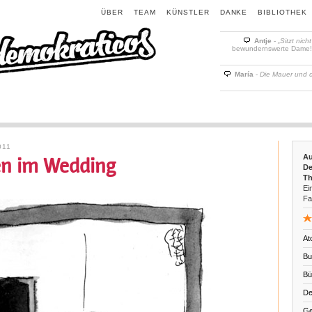
ÜBER
TEAM
KÜNSTLER
DANKE
BIBLIOTHEK
Antje
-
„Sitzt nich
bewundernswerte Dame! D
María
-
Die Mauer und 
011
Au
en im Wedding
De
Th
Ein
Fa
At
Bu
Bü
De
Ge