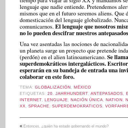
tiempo para viajar al siglo XX y mandamos se
lenguaje que nadie entiende. Pretendemos aler
mismos que en el futuro seremos aliens. Que 
domesticación del lenguaje globalizado. Nunc
El lenguaje que nosotros mis
comunicarnos.
no lo pueden descifrar nuestros antepasados
Una vez asentadas las nociones de nacionalidad
un planeta surge un proyecto que pretende inda
Se llam
(perdón) en el alien latinoamericano.
superdemokráticos intergalácticos.
Escritor
esperarán en su bandeja de entrada una invi
colaborar en este foro.
TEMA:
GLOBALIZACIÓN
,
MÉXICO
ETIQUETAS:
20. JAHRHUNDERT
,
ANTEPASADOS
,
INTERNET
,
LENGUAJE
,
NACIÓN ÚNICA
,
NATION
,
XX
,
SPRACHE
,
SUPERDEMOKRATICOS
,
VORFAHR
«
Entonces, ¿quién ha estado gobernando el mundo?