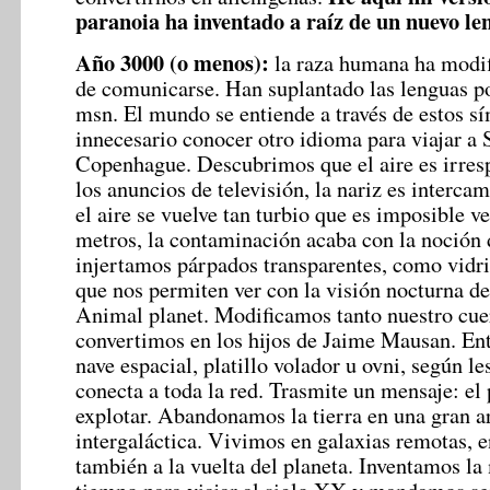
paranoia ha inventado a raíz de un nuevo len
Año 3000 (o menos):
la raza humana ha modi
de comunicarse. Han suplantado las lenguas p
msn. El mundo se entiende a través de estos s
innecesario conocer otro idioma para viajar a 
Copenhague. Descubrimos que el aire es irres
los anuncios de televisión, la nariz es interca
el aire se vuelve tan turbio que es imposible v
metros, la contaminación acaba con la noción 
injertamos párpados transparentes, como vidri
que nos permiten ver con la visión nocturna d
Animal planet. Modificamos tanto nuestro cue
convertimos en los hijos de Jaime Mausan. En
nave espacial, platillo volador u ovni, según les
conecta a toda la red. Trasmite un mensaje: el 
explotar. Abandonamos la tierra en una gran a
intergaláctica. Vivimos en galaxias remotas, e
también a la vuelta del planeta. Inventamos la