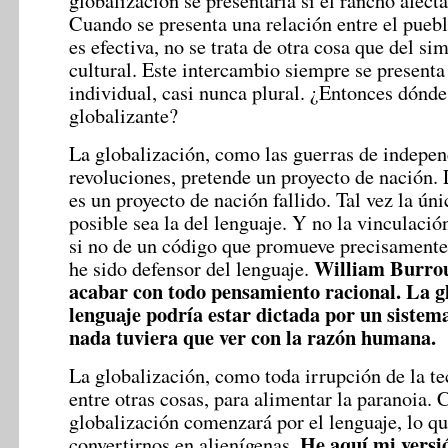
globalización se presentaría si el rancho afecta
Cuando se presenta una relación entre el pueblo
es efectiva, no se trata de otra cosa que del s
cultural. Este intercambio siempre se present
individual, casi nunca plural. ¿Entonces dónde
globalizante?
La globalización, como las guerras de indepen
revoluciones, pretende un proyecto de nación. 
es un proyecto de nación fallido. Tal vez la ún
posible sea la del lenguaje.
Y no la vinculación
si no de un código que promueve precisamente 
William Burro
he sido defensor del lenguaje.
acabar con todo pensamiento racional. La gl
lenguaje podría estar dictada por un sistem
nada tuviera que ver con la razón humana.
La globalización, como toda irrupción de la te
entre otras cosas, para alimentar la paranoia. 
globalización comenzará por el lenguaje, lo qu
He aquí mi versió
convertirnos en alienígenas.