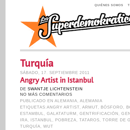
QUIÉNES SOMOS
Turquía
SÁBADO, 17. SEPTIEMBRE 2011
Angry Artist in Istanbul
DE
SWANTJE LICHTENSTEIN
NO MÁS COMENTARIOS
PUBLICADO EN
ALEMANIA
,
ALEMANIA
ETIQUETAS:
ANGRY ARTIST
,
ARMUT
,
BÓSFORO
,
B
ESTAMBUL
,
GALATATURM
,
GENTRIFICACIÓN
,
GEN
IRA
,
ISTANBUL
,
POBREZA
,
TATAROS
,
TORRE DE 
TURQUÍA
,
WUT