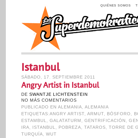
QUIÉNES SOMOS
Istanbul
SÁBADO, 17. SEPTIEMBRE 2011
Angry Artist in Istanbul
DE
SWANTJE LICHTENSTEIN
NO MÁS COMENTARIOS
PUBLICADO EN
ALEMANIA
,
ALEMANIA
ETIQUETAS:
ANGRY ARTIST
,
ARMUT
,
BÓSFORO
,
B
ESTAMBUL
,
GALATATURM
,
GENTRIFICACIÓN
,
GEN
IRA
,
ISTANBUL
,
POBREZA
,
TATAROS
,
TORRE DE 
TURQUÍA
,
WUT