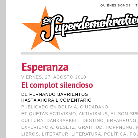
QUIÉNES SOMOS
Esperanza
VIERNES, 27. AGOSTO 2010
El complot silencioso
DE
FERNANDO BARRIENTOS
HASTA AHORA 1 COMENTARIO
PUBLICADO EN
BOLIVIA
,
CIUDADANO
ETIQUETAS:
ACTIVISMO
,
AKTIVISMUS
,
ALISON SP
CULTURA
,
DANKBARKEIT
,
DESTINO
,
ERFAHRUNG
EXPERIENCIA
,
GESETZ
,
GRATITUD
,
HOFFNUNG
,
LIBROS
,
LITERATUR
,
LITERATURA
,
POLÍTICA
,
POL