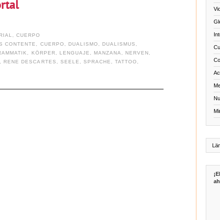
rtal
Vi
Gl
In
RIAL
,
CUERPO
S CONTENTE
,
CUERPO
,
DUALISMO
,
DUALISMUS
,
Cu
RAMMATIK
,
KÖRPER
,
LENGUAJE
,
MANZANA
,
NERVEN
,
Co
,
RENE DESCARTES
,
SEELE
,
SPRACHE
,
TATTOO
,
Act
Me
Nu
Mi
¡E
ah