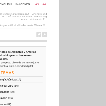
ENGLISH
IMAGENES
tanto frente al computador!
– Eine tolle und
en Café tinto und die nette Unterhaltung
werden wir immer in E...
 lengua
– Wir sind kinder zweier Welten !!!...
tores de Alemania y América
tina blogean sobre temas
obales.
 proyecto piloto de comercio justo
electual en la sociedad digital.
TEMAS
ergía Atómica
(14)
ria del Libro
(36)
udadano
(60)
emania
(16)
storia
(64)