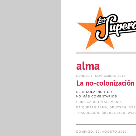
alma
LUNES, 1. NOVIEMBRE 2010
La no-colonización 
DE
NIKOLA RICHTER
NO MÁS COMENTARIOS
PUBLICADO EN
ALEMANIA
ETIQUETAS:
ALMA
,
DEUTSCH
,
ESP
TRADUCCIÓN
,
ÜBERSETZEN
,
WEI
DOMINGO, 15. AGOSTO 2010