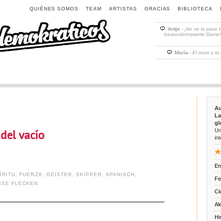
QUIÉNES SOMOS
TEAM
ARTISTAS
GRACIAS
BIBLIOTECA
Antje
-
¡No se la pase 
bewundernswerte Dame! D
María
-
El muro y la
Au
La
gl
Un
del vacío
int
En
ÍRITU
,
FUERZA
,
GEISTER
,
SKIPPER
,
SPANISCH
,
Fe
SSE FLECKEN
Ci
Al
Hi