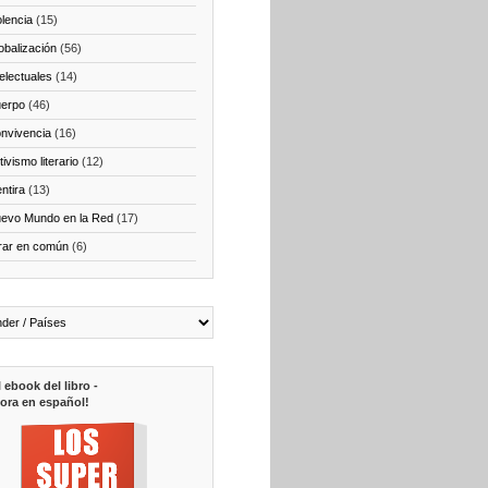
olencia
(15)
obalización
(56)
telectuales
(14)
erpo
(46)
nvivencia
(16)
ivismo literario
(12)
ntira
(13)
evo Mundo en la Red
(17)
rar en común
(6)
l ebook del libro -
ora en español!