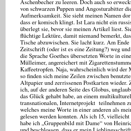
Aschenbecher zu leeren. Doch auch so erweckt
von schwarzen Puppen und Angosturabitter die 
Aufmerksamkeit. Sie sieht meinen Namen dort s
dass er komisch klingt. Ist Lara nicht ein rus
überlegt sie, bevor sie meinen Artikel liest. Sie
flüchtige Lektüre, damit niemand bemerkt, dass 
Tische abzuwischen. Sie lacht kurz. Am Ende w
Zeitschrift (oder ist es eine Zeitung?) weg un
die Sprache Goethes übersetzten Worte in ein
Mülleimer, angereichert mit Zigarettenstumme
Kaffeetropfen. Naja, wahrscheinlich wird der 
so finden sich meine Zeilen zwischen benutzte
Altpapier und zerrissenen Postkarten wieder. Z
ich, auf der anderen Seite des Globus, unglaubl
das Glück gehabt habe, an einem multikulturel
transnationalen, Internetprojekt teilnehmen z
welches meine Worte in einer anderen als mei
gelesen werden konnten. Als ich 15, vielleicht 
habe ich „Gruppenbild mit Dame“ von Heinric
und beschlossen, dass er mein Lieblingsschrift