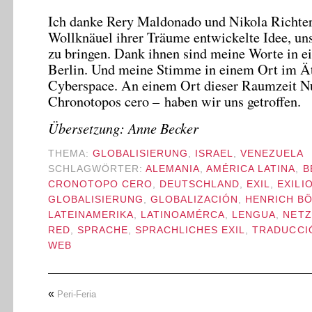
Ich danke Rery Maldonado und Nikola Richter
Wollknäuel ihrer Träume entwickelte Idee, u
zu bringen. Dank ihnen sind meine Worte in e
Berlin. Und meine Stimme in einem Ort im Ät
Cyberspace. An einem Ort dieser Raumzeit Nu
Chronotopos cero – haben wir uns getroffen.
Übersetzung: Anne Becker
THEMA:
GLOBALISIERUNG
,
ISRAEL
,
VENEZUELA
SCHLAGWÖRTER:
ALEMANIA
,
AMÉRICA LATINA
,
B
CRONOTOPO CERO
,
DEUTSCHLAND
,
EXIL
,
EXILI
GLOBALISIERUNG
,
GLOBALIZACIÓN
,
HENRICH B
LATEINAMERIKA
,
LATINOAMÉRCA
,
LENGUA
,
NETZ
RED
,
SPRACHE
,
SPRACHLICHES EXIL
,
TRADUCCI
WEB
«
Peri-Feria