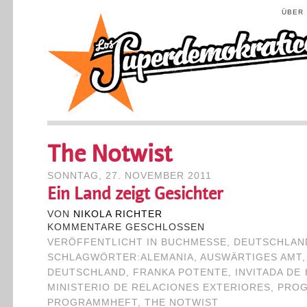
ÜBER
The Notwist
SONNTAG, 27. NOVEMBER 2011
Ein Land zeigt Gesichter
VON
NIKOLA RICHTER
KOMMENTARE GESCHLOSSEN
VERÖFFENTLICHT IN
BUCHMESSE
,
DEUTSCHLAN
SCHLAGWÖRTER:
ALEMANIA
,
AUSWÄRTIGES AMT
DEUTSCHLAND
,
FRANKA POTENTE
,
INVITADA DE
MINISTERIO DE RELACIONES EXTERIORES
,
PROG
PROGRAMMHEFT
,
THE NOTWIST