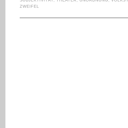
SUBJEKTIVITÄT
,
THEATER
,
UNORDNUNG
,
VOLKS
ZWEIFEL