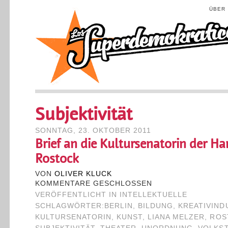
ÜBER
Subjektivität
SONNTAG, 23. OKTOBER 2011
Brief an die Kultursenatorin der H
Rostock
VON
OLIVER KLUCK
KOMMENTARE GESCHLOSSEN
VERÖFFENTLICHT IN
INTELLEKTUELLE
SCHLAGWÖRTER:
BERLIN
,
BILDUNG
,
KREATIVIND
KULTURSENATORIN
,
KUNST
,
LIANA MELZER
,
ROS