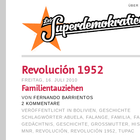
ÜBER
Revolución 1952
FREITAG, 16. JULI 2010
Familientauziehen
VON
FERNANDO BARRIENTOS
2 KOMMENTARE
VERÖFFENTLICHT IN
BOLIVIEN
,
GESCHICHTE
SCHLAGWÖRTER:
ABUELA
,
FALANGE
,
FAMILIA
,
FA
GEDÄCHTNIS
,
GESCHICHTE
,
GROSSMUTTER
,
HI
MNR
,
REVOLUCIÓN
,
REVOLUCIÓN 1952
,
TUPAC