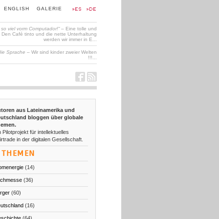
ENGLISH
GALERIE
t so viel vorm Computador!“
– Eine tolle und
en Café tinto und die nette Unterhaltung
werden wir immer in E...
die Sprache
– Wir sind kinder zweier Welten
!!!...
toren aus Lateinamerika und
utschland bloggen über globale
emen.
 Pilotprojekt für intellektuelles
irtrade in der digitalen Gesellschaft.
THEMEN
omenergie
(14)
chmesse
(36)
rger
(60)
utschland
(16)
schichte
(64)