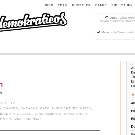
ÜBER
TEAM
KÜNSTLER
DANKE
BIBLIOTHEK
Antje
-
„Sitzt nich
bewundernswerte Dame! D
María
-
Die Mauer und 
Au
De
Th
Ein
n
Fa
N
NEZUELA
At
S
,
CÁNCER
,
CARACAS
,
GATO
,
HUGO CHAVEZ
,
KATZE
,
Bu
IDAD Y VIOLENCIA
,
LINCHAMIENTO
,
LYNCHJUSTIZ
,
Bü
MÓN BOLÍVAR
,
ÜBERFALL
De
Ge