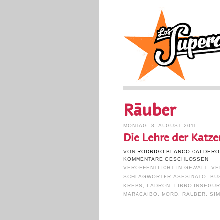
Räuber
MONTAG, 8. AUGUST 2011
Die Lehre der Katze
VON
RODRIGO BLANCO CALDERO
KOMMENTARE GESCHLOSSEN
VERÖFFENTLICHT IN
GEWALT
,
VE
SCHLAGWÖRTER:
ASESINATO
,
BU
KREBS
,
LADRON
,
LIBRO INSEGUR
MARACAIBO
,
MORD
,
RÄUBER
,
SI