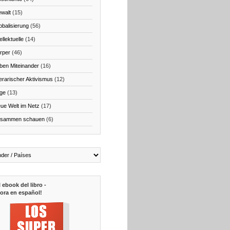
walt
(15)
obalisierung
(56)
ellektuelle
(14)
rper
(46)
ben Miteinander
(16)
terarischer Aktivismus
(12)
ge
(13)
ue Welt im Netz
(17)
sammen schauen
(6)
l ebook del libro -
ora en español!