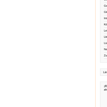
Ge
Gl
Int
Kö
Le
Li
Lü
Ne
Zu
¡E
ah