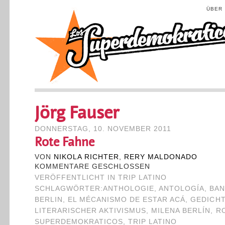
ÜBER
Jörg Fauser
DONNERSTAG, 10. NOVEMBER 2011
Rote Fahne
VON
NIKOLA RICHTER
,
RERY MALDONADO
KOMMENTARE GESCHLOSSEN
VERÖFFENTLICHT IN
TRIP LATINO
SCHLAGWÖRTER:
ANTHOLOGIE
,
ANTOLOGÍA
,
BAN
BERLIN
,
EL MÉCANISMO DE ESTAR ACÁ
,
GEDICH
LITERARISCHER AKTIVISMUS
,
MILENA BERLÍN
,
R
SUPERDEMOKRATICOS
,
TRIP LATINO