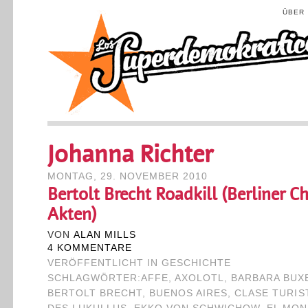
ÜBER
Johanna Richter
MONTAG, 29. NOVEMBER 2010
Bertolt Brecht Roadkill (Berliner Ch
Akten)
VON
ALAN MILLS
4 KOMMENTARE
VERÖFFENTLICHT IN
GESCHICHTE
SCHLAGWÖRTER:
AFFE
,
AXOLOTL
,
BARBARA BUX
BERTOLT BRECHT
,
BUENOS AIRES
,
CLASE TURIS