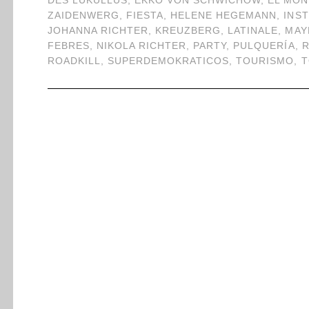
DES LUKULLUS
,
EKKO VON SCHWICHOW
,
EL MO
ZAIDENWERG
,
FIESTA
,
HELENE HEGEMANN
,
INS
JOHANNA RICHTER
,
KREUZBERG
,
LATINALE
,
MAY
FEBRES
,
NIKOLA RICHTER
,
PARTY
,
PULQUERÍA
,
ROADKILL
,
SUPERDEMOKRATICOS
,
TOURISMO
,
T