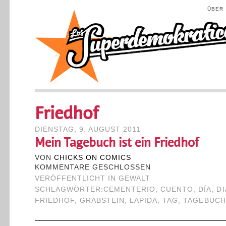
ÜBER
Friedhof
DIENSTAG, 9. AUGUST 2011
Mein Tagebuch ist ein Friedhof
VON
CHICKS ON COMICS
KOMMENTARE GESCHLOSSEN
VERÖFFENTLICHT IN
GEWALT
SCHLAGWÖRTER:
CEMENTERIO
,
CUENTO
,
DÍA
,
DI
FRIEDHOF
,
GRABSTEIN
,
LAPIDA
,
TAG
,
TAGEBUCH