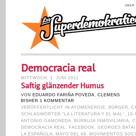
ÜBER
Democracia real
MITTWOCH, 1. JUNI 2011
Saftig glänzender Humus
VON
EDUARDO FARIÑA POVEDA
,
CLEMENS
BISHER 1 KOMMENTAR
VERÖFFENTLICHT IN
ATOMENERGIE
,
BÜRGER
,
C
SCHLAGWÖRTER:
"LA LITERATURA Y EL MAL"
,
15
ANTONIO GAMONEDA
,
BURBUJA INMOVILIARIA
,
C
DEMOCRACIA REAL
,
FACEBOOK
,
GEORGES BATAI
LA ESPAÑOLA
,
MAYO DEL 68
,
MOVIMIENTOS SOC