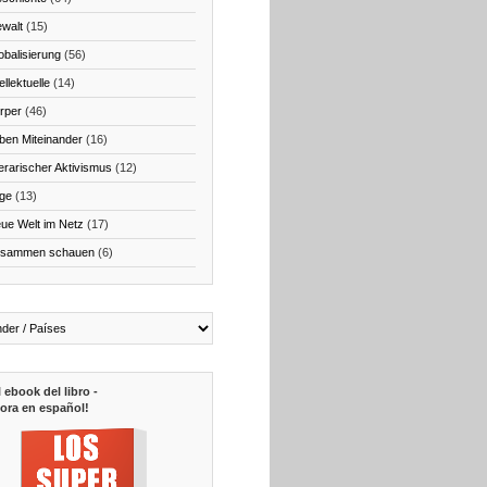
walt
(15)
obalisierung
(56)
ellektuelle
(14)
rper
(46)
ben Miteinander
(16)
terarischer Aktivismus
(12)
ge
(13)
ue Welt im Netz
(17)
sammen schauen
(6)
l ebook del libro -
ora en español!