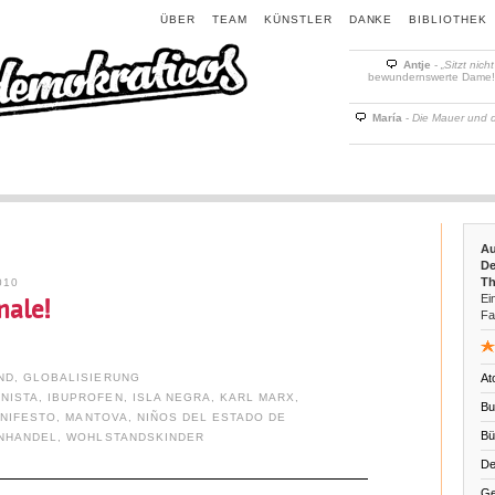
ÜBER
TEAM
KÜNSTLER
DANKE
BIBLIOTHEK
Antje
-
„Sitzt nich
bewundernswerte Dame! D
María
-
Die Mauer und 
Au
De
Th
010
Ein
nale!
Fa
ND
,
GLOBALISIERUNG
At
NISTA
,
IBUPROFEN
,
ISLA NEGRA
,
KARL MARX
,
Bu
NIFESTO
,
MANTOVA
,
NIÑOS DEL ESTADO DE
Bü
NHANDEL
,
WOHLSTANDSKINDER
De
Ge