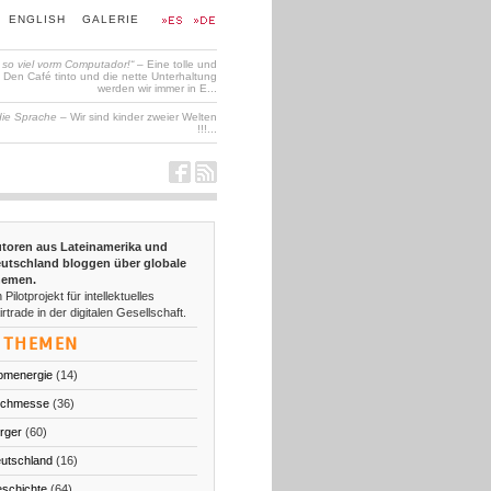
ENGLISH
GALERIE
t so viel vorm Computador!“
– Eine tolle und
en Café tinto und die nette Unterhaltung
werden wir immer in E...
die Sprache
– Wir sind kinder zweier Welten
!!!...
toren aus Lateinamerika und
utschland bloggen über globale
emen.
 Pilotprojekt für intellektuelles
irtrade in der digitalen Gesellschaft.
THEMEN
omenergie
(14)
chmesse
(36)
rger
(60)
utschland
(16)
schichte
(64)