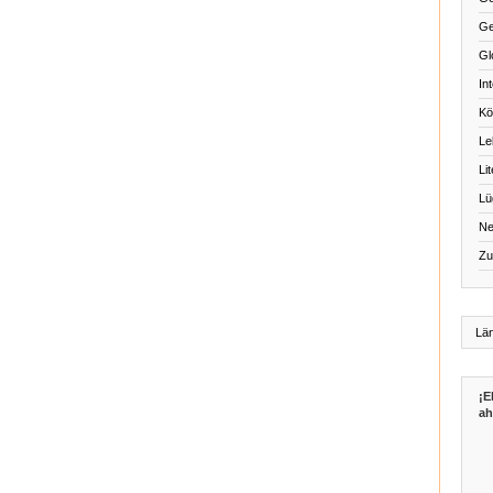
Ge
Gl
Int
Kö
Le
Li
Lü
Ne
Zu
¡E
ah