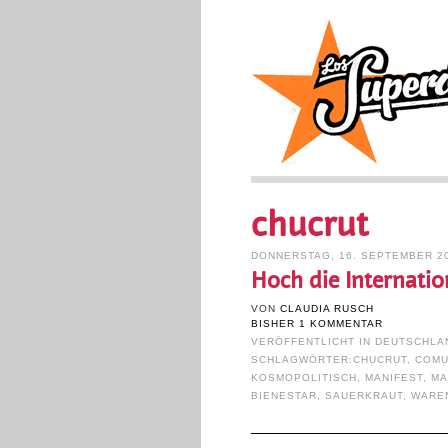
chucrut
DONNERSTAG, 16. SEPTEMBER 2
Hoch die Internatio
VON
CLAUDIA RUSCH
BISHER 1 KOMMENTAR
VERÖFFENTLICHT IN
DEUTSCHLA
SCHLAGWÖRTER:
CHUCRUT
,
COMU
KOSMOPOLITISCH
,
MANIFEST
,
MA
BIENESTAR
,
SAUERKRAUT
,
WARE