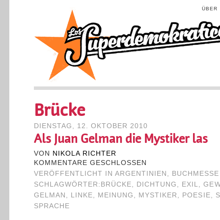
ÜBER
Brücke
DIENSTAG, 12. OKTOBER 2010
Als Juan Gelman die Mystiker las
VON
NIKOLA RICHTER
KOMMENTARE GESCHLOSSEN
VERÖFFENTLICHT IN
ARGENTINIEN
,
BUCHMESSE
SCHLAGWÖRTER:
BRÜCKE
,
DICHTUNG
,
EXIL
,
GEW
GELMAN
,
LINKE
,
MEINUNG
,
MYSTIKER
,
POESIE
,
SPRACHE