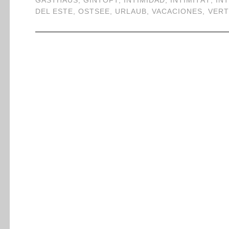
GASTHAUS
,
GINTOFT
,
INTIMIDAD
,
INTIMITÄT
,
IN
DEL ESTE
,
OSTSEE
,
URLAUB
,
VACACIONES
,
VERT