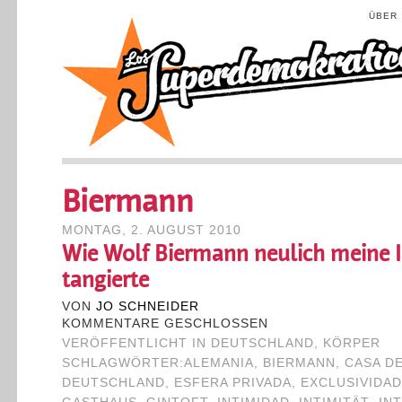
ÜBER
Biermann
MONTAG, 2. AUGUST 2010
Wie Wolf Biermann neulich meine 
tangierte
VON
JO SCHNEIDER
KOMMENTARE GESCHLOSSEN
VERÖFFENTLICHT IN
DEUTSCHLAND
,
KÖRPER
SCHLAGWÖRTER:
ALEMANIA
,
BIERMANN
,
CASA D
DEUTSCHLAND
,
ESFERA PRIVADA
,
EXCLUSIVIDA