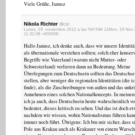
Viele Grüße, Janusz
Nikola Richter
dice:
Lunes, 19. noviembre 2012 a las %H:%M 11Mon, 19 Nov
11:32:08 +000008.
Hallo Janusz, ich denke auch, dass wir unsere Identitä
als übernationale verstehen sollten; solch eher konser
Begriffe wie Vaterland (warum nicht Mutter- oder
Schwesterland) verlieren dann an Bedeutung. Meine
Überlegungen zum Deutschsein sollten das Deutschsei
stellen, aber weniger die regionalen Identitäten (die i
finde), als die Zuschreibungen von außen und das unkri
Annehmen eines solchen Nationalkonzepts. In meinem
ich ja auch, dass Deutschsein heute wahrscheinlich vo
bedeutet, dieses kritisch zu sehen. Und das ist doch e
nachdem wir wissen, wohin Nationalismus führen kan
immer noch führt. Übrigens: Ich bin mir sicher, dass s
Pole aus Krakau auch als Krakauer von einem Warsch