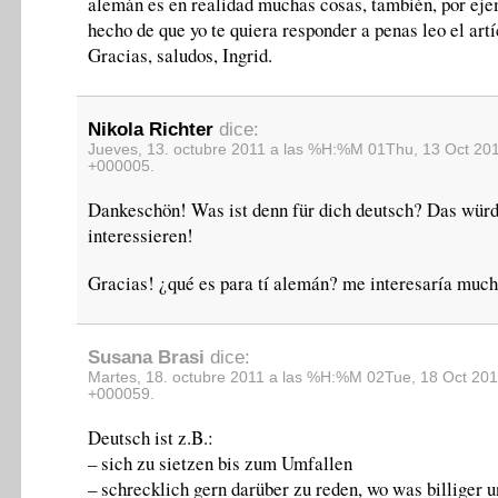
alemán es en realidad muchas cosas, también, por eje
hecho de que yo te quiera responder a penas leo el artí
Gracias, saludos, Ingrid.
Nikola Richter
dice:
Jueves, 13. octubre 2011 a las %H:%M 01Thu, 13 Oct 20
+000005.
Dankeschön! Was ist denn für dich deutsch? Das wür
interessieren!
Gracias! ¿qué es para tí alemán? me interesaría much
Susana Brasi
dice:
Martes, 18. octubre 2011 a las %H:%M 02Tue, 18 Oct 201
+000059.
Deutsch ist z.B.:
– sich zu sietzen bis zum Umfallen
– schrecklich gern darüber zu reden, wo was billiger u