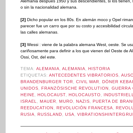
Alemania después 1950 y sus descendientes, si los tienen,
o sin la nacionalidad alemana.
[2]
Dicho popular en los 80s. En alemán moco y Opel riman 
parecer fue un carro que por su costo y accesibilidad circu
las calles alemanas.
[3]
Wessi : viene de la palabra alemana West, oeste. Se us
cariñosamente para definir a los que vienen del Oeste de 
Ossi, Ost, del este.
TEMA:
ALEMANIA
,
ALEMANIA
,
HISTORIA
ETIQUETAS:
ANTECEDENTES VIBRATORIOS
,
AUS
BRANDENBURGER TOR
,
CIVIL WAR
,
DÖNER KEBA
UNIDOS
,
FRANZÖSISCHE REVOLUTION
,
GUERRA 
HEINE
,
HOLOCAUST
,
HOLOCAUSTO
,
INDUSTRIEL
ISRAEL
,
MAUER
,
MURO
,
NAZIS
,
PUERTA DE BRA
REEDUCATION
,
REVOLUCIÓN FRANCESA
,
REVOLU
RUSIA
,
RUSSLAND
,
USA
,
VIBRATIONSHINTERGRU