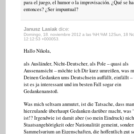
para el juego, el humor o la improvisación. ¿Qué se h
entonces? ¿Ser impuntual?
Janusz Lasiak
dice:
Domingo, 18. noviembre 2012 a las %H:%M 12Sun, 18 N
12:12:53 +000053.
Hallo Nikola,
als Ausländer, Nicht-Deutscher, als Pole – quasi als
Aussenansicht – möchte ich Dir kurz umreißen, was m
Deinen Gedanken ums Deutschsein auffällt, einfällt – 
ist es ja interessant und im besten Fall sogar ein
Gedankenanstoß.
Was mich seltsam anmutet, ist die Tatsache, dass man
hierzulande überhaupt Gedanken darüber macht, was 
ist!? Irgendwie ist damit aber (so mein Eindruck) nich
Staatsangehörigkeit oder Nationalität gemeint, sonder
Sammelsurium an Eigenschaften, die hoffentlich gut se