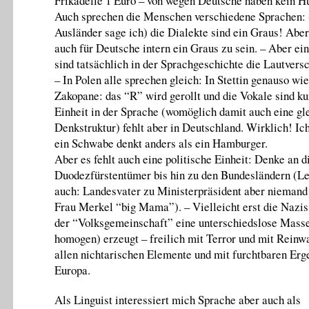
Frikadelle 1 Euro – von wegen Deutsche haben kein H
Auch sprechen die Menschen verschiedene Sprachen: 
Ausländer sage ich) die Dialekte sind ein Graus! Aber
auch für Deutsche intern ein Graus zu sein. – Aber e
sind tatsächlich in der Sprachgeschichte die Lautvers
– In Polen alle sprechen gleich: In Stettin genauso wie
Zakopane: das “R” wird gerollt und die Vokale sind ku
Einheit in der Sprache (womöglich damit auch eine gl
Denkstruktur) fehlt aber in Deutschland. Wirklich! Ich
ein Schwabe denkt anders als ein Hamburger.
Aber es fehlt auch eine politische Einheit: Denke an d
Duodezfürstentümer bis hin zu den Bundesländern (Le
auch: Landesvater zu Ministerpräsident aber niemand 
Frau Merkel “big Mama”). – Vielleicht erst die Nazis
der “Volksgemeinschaft” eine unterschiedslose Masse
homogen) erzeugt – freilich mit Terror und mit Reinw
allen nichtarischen Elemente und mit furchtbaren Erge
Europa.
Als Linguist interessiert mich Sprache aber auch als