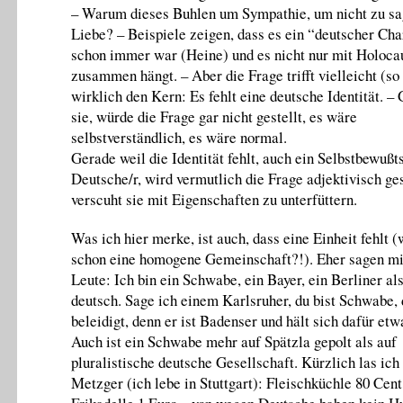
– Warum dieses Buhlen um Sympathie, um nicht zu s
Liebe? – Beispiele zeigen, dass es ein “deutscher Ch
schon immer war (Heine) und es nicht nur mit Holoca
zusammen hängt. – Aber die Frage trifft vielleicht (so
wirklich den Kern: Es fehlt eine deutsche Identität. –
sie, würde die Frage gar nicht gestellt, es wäre
selbstverständlich, es wäre normal.
Gerade weil die Identität fehlt, auch ein Selbstbewußts
Deutsche/r, wird vermutlich die Frage adjektivisch ge
verscuht sie mit Eigenschaften zu unterfüttern.
Was ich hier merke, ist auch, dass eine Einheit fehlt (
schon eine homogene Gemeinschaft?!). Eher sagen mi
Leute: Ich bin ein Schwabe, ein Bayer, ein Berliner als
deutsch. Sage ich einem Karlsruher, du bist Schwabe, 
beleidigt, denn er ist Badenser und hält sich dafür etw
Auch ist ein Schwabe mehr auf Spätzla gepolt als auf
pluralistische deutsche Gesellschaft. Kürzlich las ich
Metzger (ich lebe in Stuttgart): Fleischküchle 80 Cent