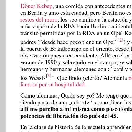
Döner Kebap
, una comida con antecedentes m
en Berlín y amo esta ciudad, pero Berlín no e
restos del muro
, los veo camino a la estación
niña viajaba de la RFA hacia Berlín occidental
tránsito permitidas por la RDA en un Opel Ka
[
2
]
padres (“desde hace poco tiene un Opel”
) y
la puerta de Brandeburgo en el oriente, desde 
observación puesta en occidente. Allá en el ori
verano de 1990 y sobretodo en el campo, se sa
hermanos y hermanas alemanes con : “café y to
[
3
]
los Wessis
”. Que lindo ¿cierto? Alemania
n
famosa por su hospitalidad.
Como alemana ¿Quién soy yo? Me tengo que m
siendo parte de una „cohorte“, como dicen los
allí me percibo a mí misma como poscolonia
potencias de liberación después del 45.
En la clase de historia de la escuela aprendí e