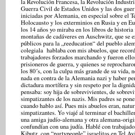
la Revolución Francesa, la Revolución Industria
Guerra Civil de Estados Unidos y las dos guer
iniciadas por Alemania, en especial sobre el Te
Holocausto y los exterminios en Rusia y en Eu
los 14 años yo miraba en los libros de historia 
montañas de cadáveres en Auschwitz, que se e
públicos para la „reeducation“ del pueblo al
colegiala hablaba con mis abuelos, que record
trabajadores forzados marchando y fueron ell
prisioneros de guerra, y quienes se reprocharo
los 80´s, con la culpa más grande de su vida, 
nada en contra de la Alemania nazi y haber pe
dictadura mortífera y sin respeto por la dign
pensaba: soy hija de sobrevivientes, de sobrevi
simpatizantes de los nazis. Mis padres se pone
cuando hablo así. Pues mis abuelos eran, natu
simpatizantes. Yo viajé al terminar el bachiller
una amiga judío-alemana y otra alemana-origi
confundían con una judía. Hablé con trabajador
Kibutz, con “partypeople” israelitas en Tel Av