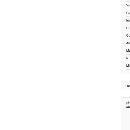
Vi
Gl
In
Cu
Co
Act
Me
Nu
Mi
¡E
ah