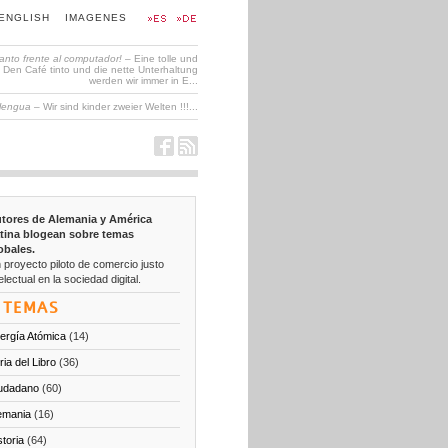
ENGLISH
IMAGENES
tanto frente al computador!
– Eine tolle und
en Café tinto und die nette Unterhaltung
werden wir immer in E...
 lengua
– Wir sind kinder zweier Welten !!!...
tores de Alemania y América
tina blogean sobre temas
obales.
 proyecto piloto de comercio justo
electual en la sociedad digital.
TEMAS
ergía Atómica
(14)
ria del Libro
(36)
udadano
(60)
emania
(16)
storia
(64)