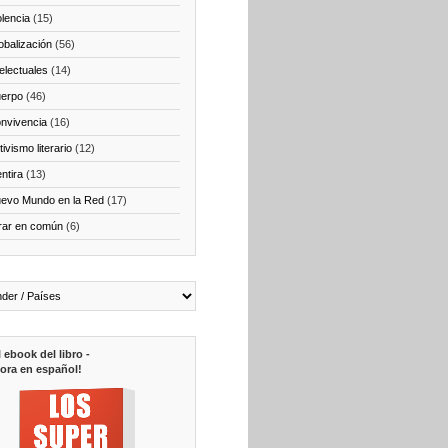
olencia
(15)
obalización
(56)
telectuales
(14)
erpo
(46)
nvivencia
(16)
ivismo literario
(12)
ntira
(13)
evo Mundo en la Red
(17)
rar en común
(6)
l ebook del libro -
ora en español!