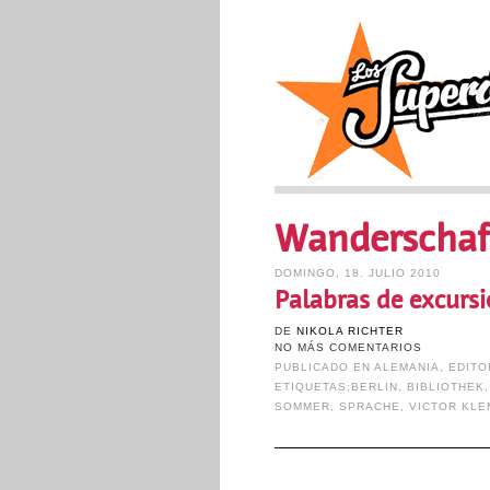
Wanderschaf
DOMINGO, 18. JULIO 2010
Palabras de excurs
DE
NIKOLA RICHTER
NO MÁS COMENTARIOS
PUBLICADO EN
ALEMANIA
,
EDITO
ETIQUETAS:
BERLIN
,
BIBLIOTHEK
SOMMER
,
SPRACHE
,
VICTOR KL