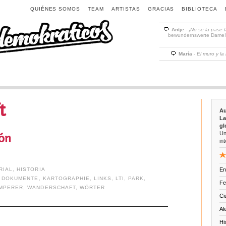
QUIÉNES SOMOS
TEAM
ARTISTAS
GRACIAS
BIBLIOTECA
Antje
-
¡No se la pase 
bewundernswerte Dame! D
María
-
El muro y la
t
Au
La
gl
Un
ión
int
RIAL
,
HISTORIA
En
,
DOKUMENTE
,
KARTOGRAPHIE
,
LINKS
,
LTI
,
PARK
,
Fe
EMPERER
,
WANDERSCHAFT
,
WÖRTER
Ci
Al
Hi