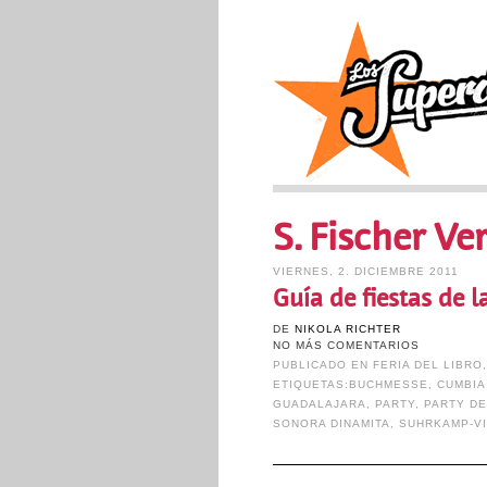
S. Fischer Ve
VIERNES, 2. DICIEMBRE 2011
Guía de fiestas de la
DE
NIKOLA RICHTER
NO MÁS COMENTARIOS
PUBLICADO EN
FERIA DEL LIBRO
ETIQUETAS:
BUCHMESSE
,
CUMBIA
GUADALAJARA
,
PARTY
,
PARTY D
SONORA DINAMITA
,
SUHRKAMP-V