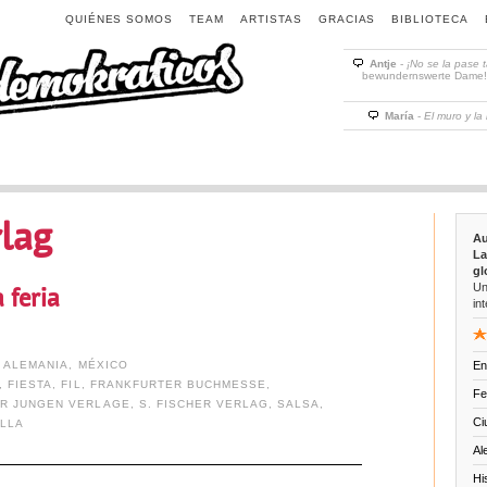
QUIÉNES SOMOS
TEAM
ARTISTAS
GRACIAS
BIBLIOTECA
Antje
-
¡No se la pase 
bewundernswerte Dame! D
María
-
El muro y la
rlag
Au
La
gl
Un
 feria
int
,
ALEMANIA
,
MÉXICO
En
,
FIESTA
,
FIL
,
FRANKFURTER BUCHMESSE
,
Fe
ER JUNGEN VERLAGE
,
S. FISCHER VERLAG
,
SALSA
,
Ci
ILLA
Al
Hi