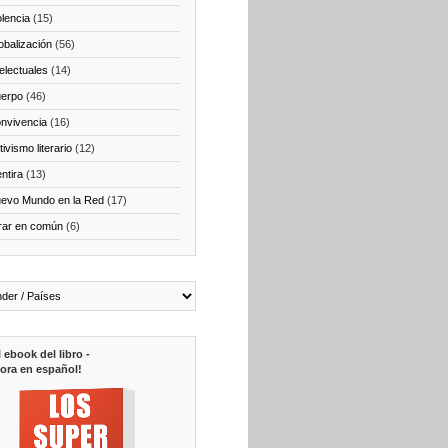
olencia
(15)
obalización
(56)
telectuales
(14)
erpo
(46)
nvivencia
(16)
ivismo literario
(12)
ntira
(13)
evo Mundo en la Red
(17)
rar en común
(6)
l ebook del libro -
ora en español!