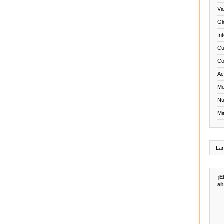
Vi
Gl
In
Cu
Co
Act
Me
Nu
Mi
¡E
ah