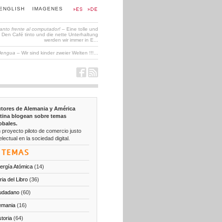
ENGLISH
IMAGENES
tanto frente al computador!
– Eine tolle und
en Café tinto und die nette Unterhaltung
werden wir immer in E...
 lengua
– Wir sind kinder zweier Welten !!!...
tores de Alemania y América
tina blogean sobre temas
obales.
 proyecto piloto de comercio justo
electual en la sociedad digital.
TEMAS
ergía Atómica
(14)
ria del Libro
(36)
udadano
(60)
emania
(16)
storia
(64)