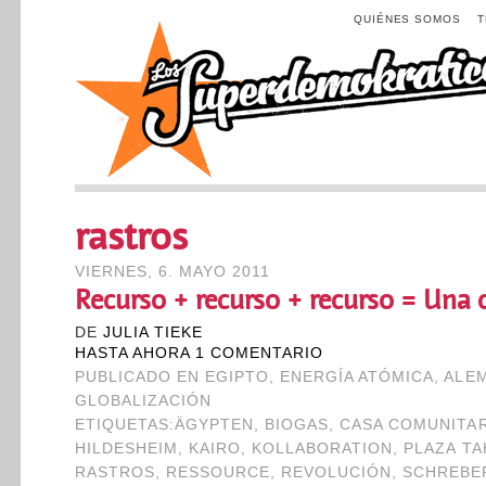
QUIÉNES SOMOS
rastros
VIERNES, 6. MAYO 2011
Recurso + recurso + recurso = Una 
DE
JULIA TIEKE
HASTA AHORA 1 COMENTARIO
PUBLICADO EN
EGIPTO
,
ENERGÍA ATÓMICA
,
ALE
GLOBALIZACIÓN
ETIQUETAS:
ÄGYPTEN
,
BIOGAS
,
CASA COMUNITAR
HILDESHEIM
,
KAIRO
,
KOLLABORATION
,
PLAZA TA
RASTROS
,
RESSOURCE
,
REVOLUCIÓN
,
SCHREBE