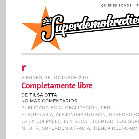
QUIÉNES SOMOS
r
VIERNES, 15. OCTUBRE 2010
Completamente libre
DE
TILSA OTTA
NO MÁS COMENTARIOS
PUBLICADO EN
GLOBALIZACIÓN
,
PERÚ
ETIQUETAS:
A
,
ALEJANDRA GUZMÁN
,
DERECHO C
LA EX CULPABLE
,
LEY SECA
,
LIBERTAD
,
LOS SUP
M
,
O
,
R
,
SUPERDEMOKRACIA
,
TIENDA REENCARN