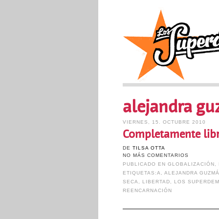
alejandra g
VIERNES, 15. OCTUBRE 2010
Completamente lib
DE
TILSA OTTA
NO MÁS COMENTARIOS
PUBLICADO EN
GLOBALIZACIÓN
,
ETIQUETAS:
A
,
ALEJANDRA GUZM
SECA
,
LIBERTAD
,
LOS SUPERDE
REENCARNACIÓN