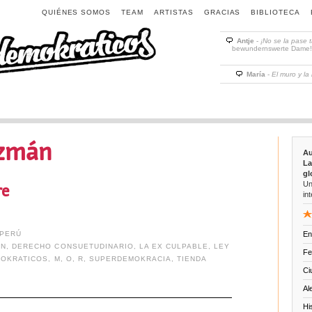
QUIÉNES SOMOS
TEAM
ARTISTAS
GRACIAS
BIBLIOTECA
Antje
-
¡No se la pase 
bewundernswerte Dame! D
María
-
El muro y la
uzmán
Au
La
gl
Un
re
int
PERÚ
En
ÁN
,
DERECHO CONSUETUDINARIO
,
LA EX CULPABLE
,
LEY
Fe
MOKRATICOS
,
M
,
O
,
R
,
SUPERDEMOKRACIA
,
TIENDA
Ci
Al
Hi