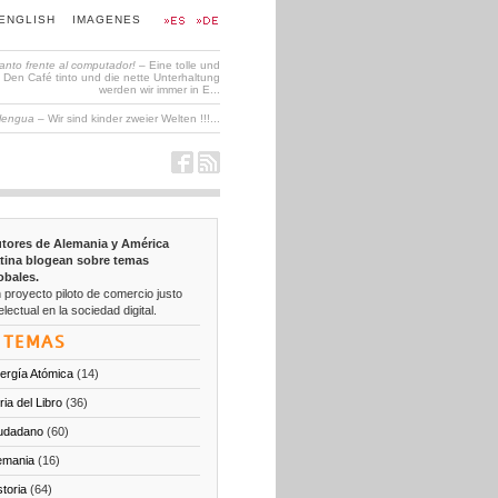
ENGLISH
IMAGENES
tanto frente al computador!
– Eine tolle und
en Café tinto und die nette Unterhaltung
werden wir immer in E...
 lengua
– Wir sind kinder zweier Welten !!!...
tores de Alemania y América
tina blogean sobre temas
obales.
 proyecto piloto de comercio justo
electual en la sociedad digital.
TEMAS
ergía Atómica
(14)
ria del Libro
(36)
udadano
(60)
emania
(16)
storia
(64)