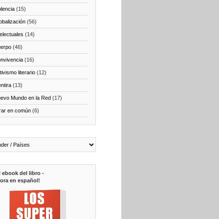
olencia
(15)
obalización
(56)
telectuales
(14)
erpo
(46)
nvivencia
(16)
ivismo literario
(12)
ntira
(13)
evo Mundo en la Red
(17)
rar en común
(6)
l ebook del libro -
ora en español!