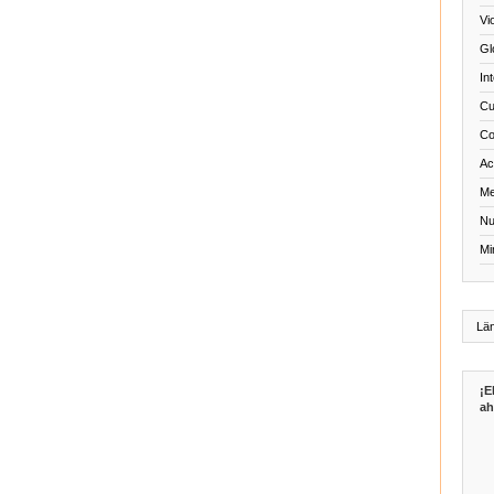
Vi
Gl
In
Cu
Co
Act
Me
Nu
Mi
¡E
ah