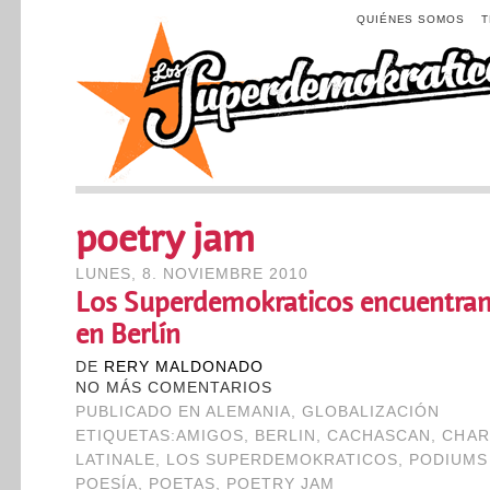
QUIÉNES SOMOS
poetry jam
LUNES, 8. NOVIEMBRE 2010
Los Superdemokraticos encuentran 
en Berlín
DE
RERY MALDONADO
NO MÁS COMENTARIOS
PUBLICADO EN
ALEMANIA
,
GLOBALIZACIÓN
ETIQUETAS:
AMIGOS
,
BERLIN
,
CACHASCAN
,
CHAR
LATINALE
,
LOS SUPERDEMOKRATICOS
,
PODIUMS
POESÍA
,
POETAS
,
POETRY JAM