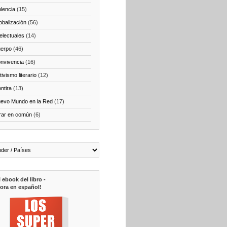
olencia
(15)
obalización
(56)
telectuales
(14)
erpo
(46)
nvivencia
(16)
ivismo literario
(12)
ntira
(13)
evo Mundo en la Red
(17)
rar en común
(6)
l ebook del libro -
ora en español!