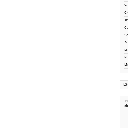
Vi
Gl
In
Cu
Co
Act
Me
Nu
Mi
¡E
ah