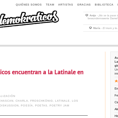
QUIÉNES SOMOS
TEAM
ARTISTAS
GRACIAS
BIBLIOTECA
Antje
-
¡No se la pase 
bewundernswerte Dame! D
María
-
El muro y la
Au
La
gl
Un
cos encuentran a la Latinale en
int
En
Fe
LIZACIÓN
CHASCAN
,
CHARLA
,
FROSCHKÖNIG
,
LATINALE
,
LOS
Ci
DISKUSSION
,
POESÍA
,
POETAS
,
POETRY JAM
Al
Hi