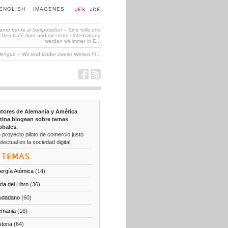
ENGLISH
IMAGENES
tanto frente al computador!
– Eine tolle und
en Café tinto und die nette Unterhaltung
werden wir immer in E...
 lengua
– Wir sind kinder zweier Welten !!!...
tores de Alemania y América
tina blogean sobre temas
obales.
 proyecto piloto de comercio justo
electual en la sociedad digital.
TEMAS
ergía Atómica
(14)
ria del Libro
(36)
udadano
(60)
emania
(16)
storia
(64)