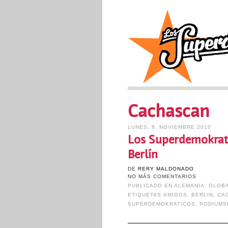
Cachascan
LUNES, 8. NOVIEMBRE 2010
Los Superdemokrati
Berlín
DE
RERY MALDONADO
NO MÁS COMENTARIOS
PUBLICADO EN
ALEMANIA
,
GLOBA
ETIQUETAS:
AMIGOS
,
BERLIN
,
CA
SUPERDEMOKRATICOS
,
PODIUMS