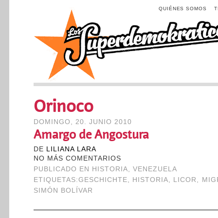
QUIÉNES SOMOS
Orinoco
DOMINGO, 20. JUNIO 2010
Amargo de Angostura
DE
LILIANA LARA
NO MÁS COMENTARIOS
PUBLICADO EN
HISTORIA
,
VENEZUELA
ETIQUETAS:
GESCHICHTE
,
HISTORIA
,
LICOR
,
MIG
SIMÓN BOLÍVAR