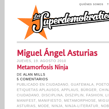
QUIÉNES SOMOS
Miguel Ángel Asturias
JUEVES, 19. AGOSTO 2010
Metamorfosis Ninja
DE
ALAN MILLS
5 COMENTARIOS
PUBLICADO EN
CIUDADANO
,
GUATEMALA
,
POETO
ETIQUETAS:
APLAUSOS
,
APPLAUS
,
BÜRGER
,
CHIN
CIUDADANO
,
DISCIPLINA
,
DISZIPLIN
,
FASHION
,
L
MANIFEST
,
MANIFIESTO
,
METAMORPHOSE
,
MIGU
ASTURIAS
,
MODE
,
NINJA
,
NINJA-LITERATUR
,
NOB