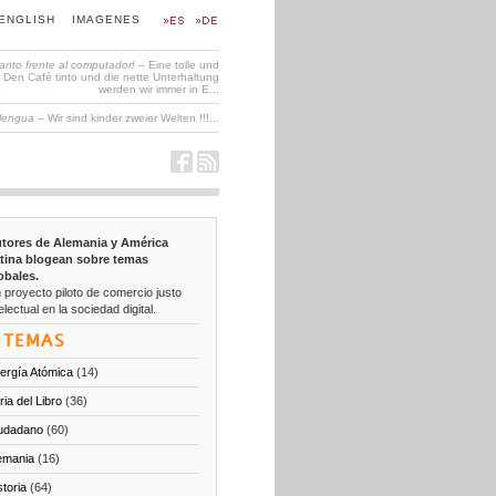
ENGLISH
IMAGENES
tanto frente al computador!
– Eine tolle und
en Café tinto und die nette Unterhaltung
werden wir immer in E...
 lengua
– Wir sind kinder zweier Welten !!!...
tores de Alemania y América
tina blogean sobre temas
obales.
 proyecto piloto de comercio justo
electual en la sociedad digital.
TEMAS
ergía Atómica
(14)
ria del Libro
(36)
udadano
(60)
emania
(16)
storia
(64)