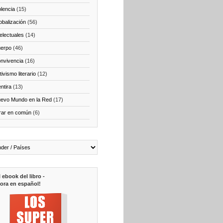
olencia
(15)
obalización
(56)
telectuales
(14)
erpo
(46)
nvivencia
(16)
ivismo literario
(12)
ntira
(13)
evo Mundo en la Red
(17)
rar en común
(6)
l ebook del libro -
ora en español!