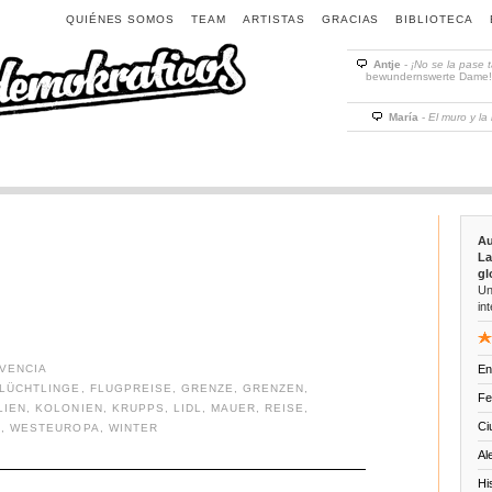
QUIÉNES SOMOS
TEAM
ARTISTAS
GRACIAS
BIBLIOTECA
Antje
-
¡No se la pase 
bewundernswerte Dame! D
María
-
El muro y la
Au
La
gl
Un
int
VENCIA
En
LÜCHTLINGE
,
FLUGPREISE
,
GRENZE
,
GRENZEN
,
Fe
LIEN
,
KOLONIEN
,
KRUPPS
,
LIDL
,
MAUER
,
REISE
,
Ci
L
,
WESTEUROPA
,
WINTER
Al
Hi