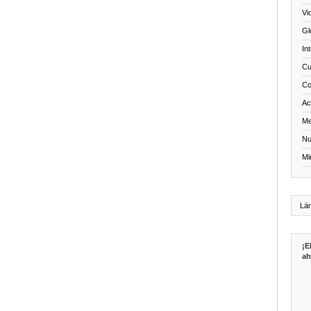
Vi
Gl
In
Cu
Co
Act
Me
Nu
Mi
¡E
ah