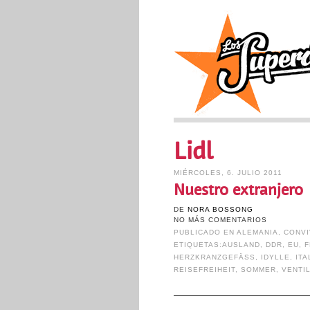
Lidl
MIÉRCOLES, 6. JULIO 2011
Nuestro extranjero
DE
NORA BOSSONG
NO MÁS COMENTARIOS
PUBLICADO EN
ALEMANIA
,
CONVI
ETIQUETAS:
AUSLAND
,
DDR
,
EU
,
F
HERZKRANZGEFÄSS
,
IDYLLE
,
ITA
REISEFREIHEIT
,
SOMMER
,
VENTI