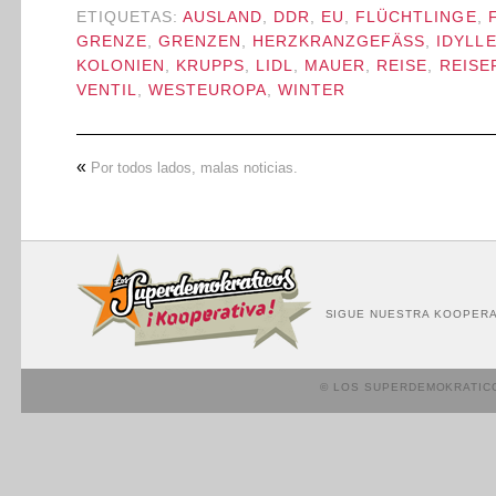
ETIQUETAS:
AUSLAND
,
DDR
,
EU
,
FLÜCHTLINGE
,
GRENZE
,
GRENZEN
,
HERZKRANZGEFÄSS
,
IDYLL
KOLONIEN
,
KRUPPS
,
LIDL
,
MAUER
,
REISE
,
REISE
VENTIL
,
WESTEUROPA
,
WINTER
«
Por todos lados, malas noticias.
SIGUE NUESTRA KOOPERA
© LOS SUPERDEMOKRATIC