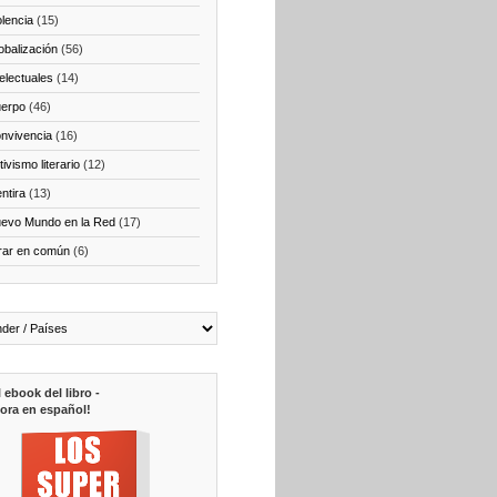
olencia
(15)
obalización
(56)
telectuales
(14)
erpo
(46)
nvivencia
(16)
ivismo literario
(12)
ntira
(13)
evo Mundo en la Red
(17)
rar en común
(6)
l ebook del libro -
ora en español!