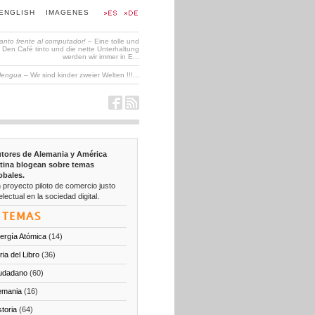
ENGLISH
IMAGENES
tanto frente al computador!
– Eine tolle und
en Café tinto und die nette Unterhaltung
werden wir immer in E...
 lengua
– Wir sind kinder zweier Welten !!!...
tores de Alemania y América
tina blogean sobre temas
obales.
 proyecto piloto de comercio justo
electual en la sociedad digital.
TEMAS
ergía Atómica
(14)
ria del Libro
(36)
udadano
(60)
emania
(16)
storia
(64)