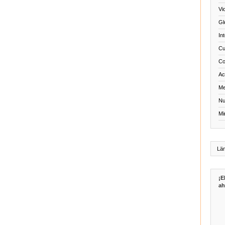
Vi
Gl
In
Cu
Co
Act
Me
Nu
Mi
¡E
ah