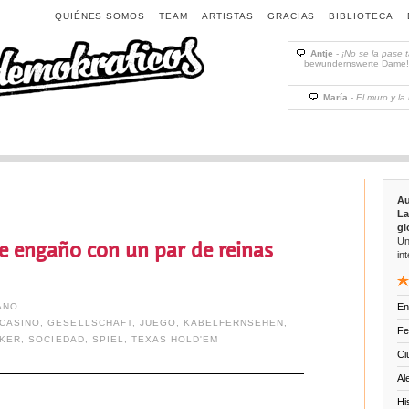
QUIÉNES SOMOS
TEAM
ARTISTAS
GRACIAS
BIBLIOTECA
Antje
-
¡No se la pase 
bewundernswerte Dame! D
María
-
El muro y la
Au
La
gl
Un
te engaño con un par de reinas
int
ANO
En
CASINO
,
GESELLSCHAFT
,
JUEGO
,
KABELFERNSEHEN
,
Fe
KER
,
SOCIEDAD
,
SPIEL
,
TEXAS HOLD'EM
Ci
Al
Hi