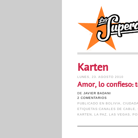
Karten
LUNES, 23. AGOSTO 2010
Amor, lo confieso: 
DE
JAVIER BADANI
2 COMENTARIOS
PUBLICADO EN
BOLIVIA
,
CIUDAD
ETIQUETAS:
CANALES DE CABLE
,
KARTEN
,
LA PAZ
,
LAS VEGAS
,
PO