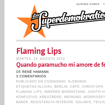
QUIÉNES SOMOS
Flaming Lips
MARTES, 24. AGOSTO 2010
Quando paramucho mi amore de fe
DE
RENÉ HAMANN
3 COMENTARIOS
PUBLICADO EN
CIUDADANO
,
ALEMANIA
ETIQUETAS:
ALLGÄU
,
BERLIN
,
CAFÉ
,
CHRISTOPH 
FLAMING LIPS
,
INNERER WIDERSTAND
,
JUDITH 
KONFUZIUS
,
KREUZBERG
,
MEINUNG
,
MORRISSEY
BAKER
,
RESISTENCIA INTERIOR
,
SOLARIS
,
TEILH