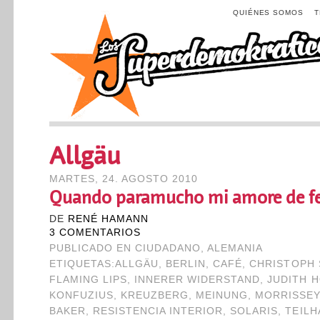
QUIÉNES SOMOS
Allgäu
MARTES, 24. AGOSTO 2010
Quando paramucho mi amore de fe
DE
RENÉ HAMANN
3 COMENTARIOS
PUBLICADO EN
CIUDADANO
,
ALEMANIA
ETIQUETAS:
ALLGÄU
,
BERLIN
,
CAFÉ
,
CHRISTOPH 
FLAMING LIPS
,
INNERER WIDERSTAND
,
JUDITH 
KONFUZIUS
,
KREUZBERG
,
MEINUNG
,
MORRISSEY
BAKER
,
RESISTENCIA INTERIOR
,
SOLARIS
,
TEILH