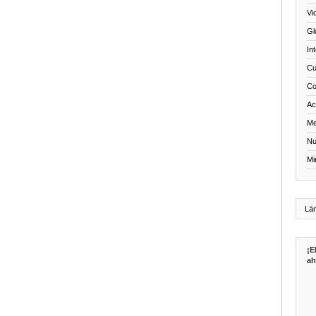
Vi
Gl
In
Cu
Co
Act
Me
Nu
Mi
¡E
ah