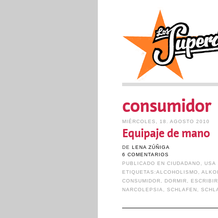
consumidor
MIÉRCOLES, 18. AGOSTO 2010
Equipaje de mano
DE
LENA ZÚÑIGA
6 COMENTARIOS
PUBLICADO EN
CIUDADANO
,
USA
ETIQUETAS:
ALCOHOLISMO
,
ALKO
CONSUMIDOR
,
DORMIR
,
ESCRIBI
NARCOLEPSIA
,
SCHLAFEN
,
SCHL