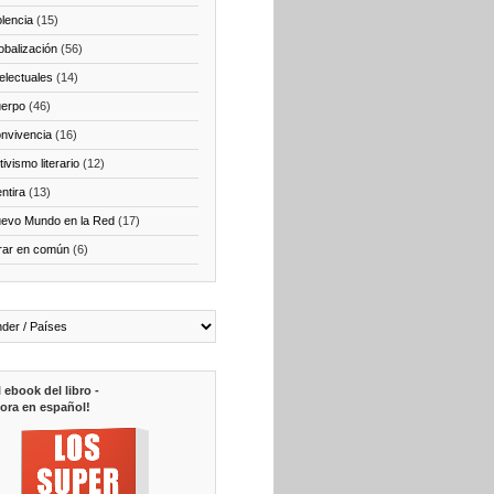
olencia
(15)
obalización
(56)
telectuales
(14)
erpo
(46)
nvivencia
(16)
ivismo literario
(12)
ntira
(13)
evo Mundo en la Red
(17)
rar en común
(6)
l ebook del libro -
ora en español!