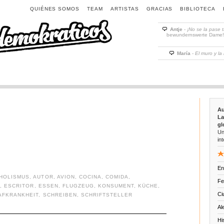
QUIÉNES SOMOS
TEAM
ARTISTAS
GRACIAS
BIBLIOTECA
Antje
-
¡No se la pase 
bewundernswerte Dame! D
María
-
El muro y la
Au
La
gl
Un
int
En
HOLISMUS
,
AUTOR
,
AVION
,
COCINA
,
COMIDA
,
Fe
R
,
ESCRITOR
,
ESSEN
,
FLUGZEUG
,
KONSUMENT
,
KÜCHE
,
Ci
AFKRANKHEIT
,
SCHREIBEN
,
SCHRIFTSTELLER
Al
Hi