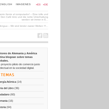
ENGLISH
IMAGENES
tanto frente al computador!
– Eine tolle und
en Café tinto und die nette Unterhaltung
werden wir immer in E...
 lengua
– Wir sind kinder zweier Welten !!!...
tores de Alemania y América
tina blogean sobre temas
obales.
 proyecto piloto de comercio justo
electual en la sociedad digital.
TEMAS
ergía Atómica
(14)
ria del Libro
(36)
udadano
(60)
emania
(16)
storia
(64)