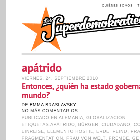
QUIÉNES SOMOS
apátrido
VIERNES, 24. SEPTIEMBRE 2010
Entonces, ¿quién ha estado gobern
mundo?
DE
EMMA BRASLAVSKY
NO MÁS COMENTARIOS
PUBLICADO EN
ALEMANIA
,
GLOBALIZACIÓN
ETIQUETAS:
APÁTRIDO
,
BÜRGER
,
CIUDADANO
,
C
EINREISE
,
ELEMENTO HOSTIL
,
ERDE
,
FEIND
,
FR
FRAGMENTATION
,
FRAU VON WELT
,
FREMDE
,
GE