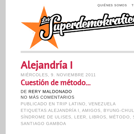
QUIÉNES SOMOS
Alejandría I
MIÉRCOLES, 9. NOVIEMBRE 2011
Cuestión de método…
DE
RERY MALDONADO
NO MÁS COMENTARIOS
PUBLICADO EN
TRIP LATINO
,
VENEZUELA
ETIQUETAS:
ALEJANDRÍA I
,
AMIGOS
,
BYUNG-CHUL
SÍNDROME DE ULISES
,
LEER
,
LIBROS
,
MÉTODO
,
SANTIAGO GAMBOA