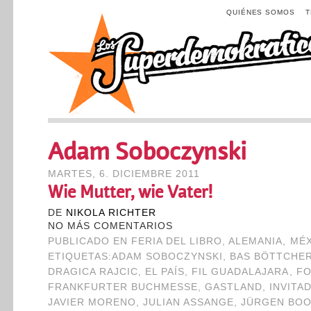
QUIÉNES SOMOS
Adam Soboczynski
MARTES, 6. DICIEMBRE 2011
Wie Mutter, wie Vater!
DE
NIKOLA RICHTER
NO MÁS COMENTARIOS
PUBLICADO EN
FERIA DEL LIBRO
,
ALEMANIA
,
MÉ
ETIQUETAS:
ADAM SOBOCZYNSKI
,
BAS BÖTTCHE
DRAGICA RAJCIC
,
EL PAÍS
,
FIL GUADALAJARA
,
F
FRANKFURTER BUCHMESSE
,
GASTLAND
,
INVITA
JAVIER MORENO
,
JULIAN ASSANGE
,
JÜRGEN BO