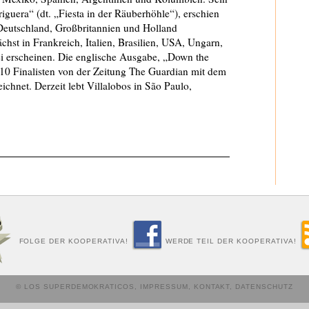
iguera“ (dt. „Fiesta in der Räuberhöhle“), erschien
eutschland, Großbritannien und Holland
st in Frankreich, Italien, Brasilien, USA, Ungarn,
i erscheinen. Die englische Ausgabe, „Down the
10 Finalisten von der Zeitung The Guardian mit dem
chnet. Derzeit lebt Villalobos in São Paulo,
FOLGE DER KOOPERATIVA!
WERDE TEIL DER KOOPERATIVA!
© LOS SUPERDEMOKRATICOS,
IMPRESSUM
,
KONTAKT
,
DATENSCHUTZ