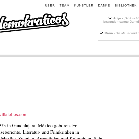
ÜBER
TEAM
KÜNSTLER
DANKE
BIBLIOTHEK
Antje
-
„Sitzt nich
bewundernswerte Dame! D
María
-
Die Mauer und 
villalobos.com
973 in Guadalajara, México geboren. Er
seberichte, Literatur- und Filmkritiken in
n Mexiko, Spanien, Argentinien und Kolumbien. Sein