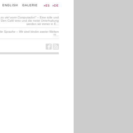
ENGLISH
GALERIE
t so viel vorm Computador!“
– Eine tolle und
en Café tinto und die nette Unterhaltung
werden wir immer in E...
die Sprache
– Wir sind kinder zweier Welten
!!!...