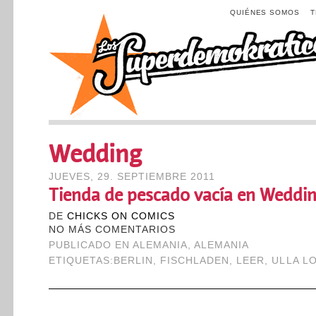
QUIÉNES SOMOS
Wedding
JUEVES, 29. SEPTIEMBRE 2011
Tienda de pescado vacía en Weddi
DE
CHICKS ON COMICS
NO MÁS COMENTARIOS
PUBLICADO EN
ALEMANIA
,
ALEMANIA
ETIQUETAS:
BERLIN
,
FISCHLADEN
,
LEER
,
ULLA L