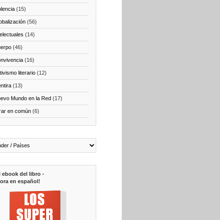
olencia
(15)
obalización
(56)
telectuales
(14)
erpo
(46)
nvivencia
(16)
ivismo literario
(12)
ntira
(13)
evo Mundo en la Red
(17)
rar en común
(6)
l ebook del libro -
ora en español!