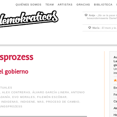
QUIÉNES SOMOS
TEAM
ARTISTAS
GRACIAS
BIBLIOTECA
Antje
-
¡No se la pase 
bewundernswerte Dame! D
María
-
El muro y la
sprozess
Au
La
gl
Un
el gobierno
int
CTUALES
En
Z
,
ALEX CONTRERAS
,
ÁLVARO GARCÍA LINERA
,
ANTONIO
Fe
ADANÍA
,
EVO MORALES
,
FILEMÓN ESCÓBAR
,
Ci
,
INDIGENAS
,
INDIGENE
,
MAS
,
PROCESO DE CAMBIO
,
UNGSPROZESS
Al
Hi