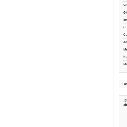
Vi
Gl
In
Cu
Co
Act
Me
Nu
Mi
¡E
ah