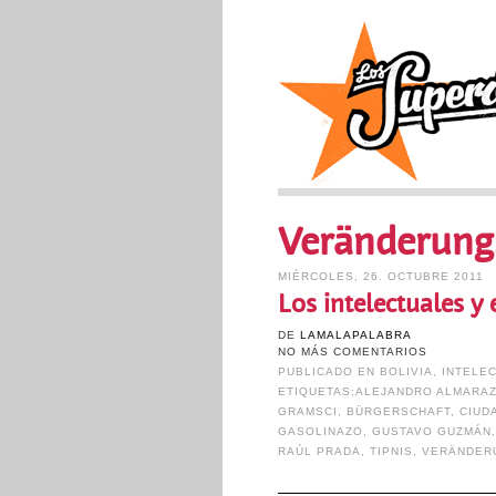
Veränderung
MIÉRCOLES, 26. OCTUBRE 2011
Los intelectuales y 
DE
LAMALAPALABRA
NO MÁS COMENTARIOS
PUBLICADO EN
BOLIVIA
,
INTELE
ETIQUETAS:
ALEJANDRO ALMARA
GRAMSCI
,
BÜRGERSCHAFT
,
CIUD
GASOLINAZO
,
GUSTAVO GUZMÁN
RAÚL PRADA
,
TIPNIS
,
VERÄNDER