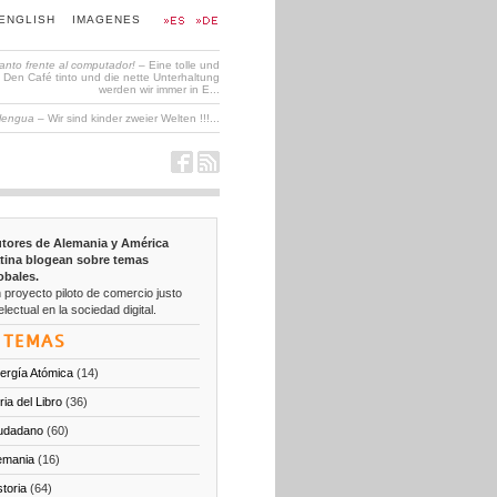
ENGLISH
IMAGENES
tanto frente al computador!
– Eine tolle und
en Café tinto und die nette Unterhaltung
werden wir immer in E...
 lengua
– Wir sind kinder zweier Welten !!!...
tores de Alemania y América
tina blogean sobre temas
obales.
 proyecto piloto de comercio justo
electual en la sociedad digital.
TEMAS
ergía Atómica
(14)
ria del Libro
(36)
udadano
(60)
emania
(16)
storia
(64)