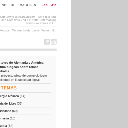
ENGLISH
IMAGENES
tanto frente al computador!
– Eine tolle und
en Café tinto und die nette Unterhaltung
werden wir immer in E...
 lengua
– Wir sind kinder zweier Welten !!!...
tores de Alemania y América
tina blogean sobre temas
obales.
 proyecto piloto de comercio justo
electual en la sociedad digital.
TEMAS
ergía Atómica
(14)
ria del Libro
(36)
udadano
(60)
emania
(16)
storia
(64)