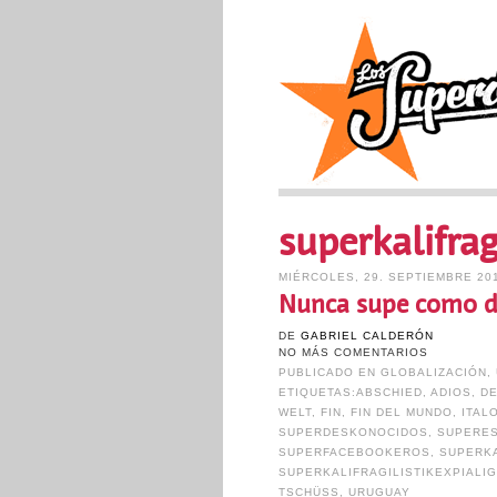
superkalifrag
MIÉRCOLES, 29. SEPTIEMBRE 20
Nunca supe como d
DE
GABRIEL CALDERÓN
NO MÁS COMENTARIOS
PUBLICADO EN
GLOBALIZACIÓN
,
ETIQUETAS:
ABSCHIED
,
ADIOS
,
D
WELT
,
FIN
,
FIN DEL MUNDO
,
ITAL
SUPERDESKONOCIDOS
,
SUPERE
SUPERFACEBOOKEROS
,
SUPERKA
SUPERKALIFRAGILISTIKEXPIALI
TSCHÜSS
,
URUGUAY