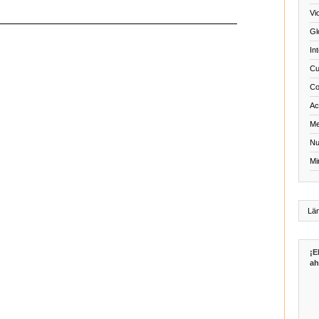
Vi
Gl
In
Cu
Co
Act
Me
Nu
Mi
¡E
ah