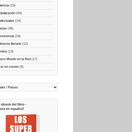
olencia
(15)
obalización
(56)
telectuales
(14)
erpo
(46)
nvivencia
(16)
ivismo literario
(12)
ntira
(13)
evo Mundo en la Red
(17)
rar en común
(6)
l ebook del libro -
ora en español!