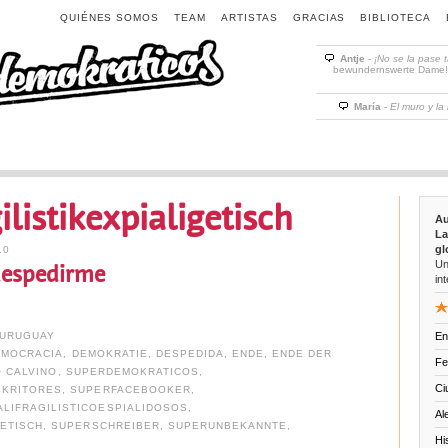
QUIÉNES SOMOS
TEAM
ARTISTAS
GRACIAS
BIBLIOTECA
Antje
-
¡No se la pase 
bewundernswerte Dame! D
María
-
El muro y la
ilistikexpialigetisch
Au
La
gl
10
Un
espedirme
int
URUGUAY
En
EMOCRACIA
,
DEMOKRATIE
,
DESPEDIDA
,
ENDE
,
ENDE DER
Fe
O CALVINO
,
SUPERDEMOKRATICOS
,
Ci
SKRITORES
,
SUPERFACEBOOKER
,
LIFRAGILISTICOESPIALIDOSOS
,
Al
GETISCH
,
SUPERSCHREIBER
,
SUPERUNBEKANNTE
,
Hi