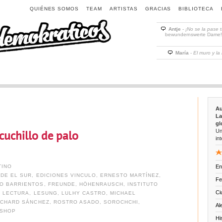
QUIÉNES SOMOS
TEAM
ARTISTAS
GRACIAS
BIBLIOTECA
Antje
-
¡No se la pase 
bewundernswerte Dame! D
María
-
El muro y la
Au
La
gl
Un
cuchillo de palo
int
TINO
En
DE EL SUR
,
EDICIONES VINCULO
,
ERNESTO MARTÍNEZ
,
Fe
O BARRIENTOS
,
FREUNDE
,
HÖHENRAUSCH
,
INSTITUTO
Ci
,
LECTURA
,
LESUNG
,
LULHY CASTRO
,
MICHAEL
ICHARD SÁNCHEZ
,
ROSTRO ASADO
,
SOROCHCHI
,
Al
SHOP
Hi