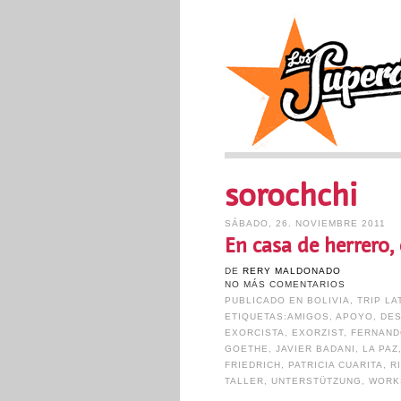
sorochchi
SÁBADO, 26. NOVIEMBRE 2011
En casa de herrero, 
DE
RERY MALDONADO
NO MÁS COMENTARIOS
PUBLICADO EN
BOLIVIA
,
TRIP LA
ETIQUETAS:
AMIGOS
,
APOYO
,
DES
EXORCISTA
,
EXORZIST
,
FERNAND
GOETHE
,
JAVIER BADANI
,
LA PAZ
FRIEDRICH
,
PATRICIA CUARITA
,
R
TALLER
,
UNTERSTÜTZUNG
,
WORK