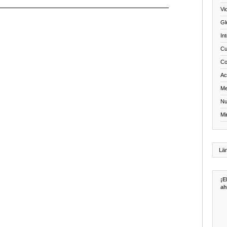
Vi
Gl
In
Cu
Co
Act
Me
Nu
Mi
¡E
ah