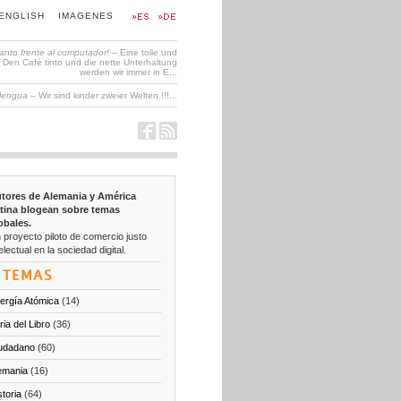
ENGLISH
IMAGENES
tanto frente al computador!
– Eine tolle und
en Café tinto und die nette Unterhaltung
werden wir immer in E...
 lengua
– Wir sind kinder zweier Welten !!!...
tores de Alemania y América
tina blogean sobre temas
obales.
 proyecto piloto de comercio justo
electual en la sociedad digital.
TEMAS
ergía Atómica
(14)
ria del Libro
(36)
udadano
(60)
emania
(16)
storia
(64)