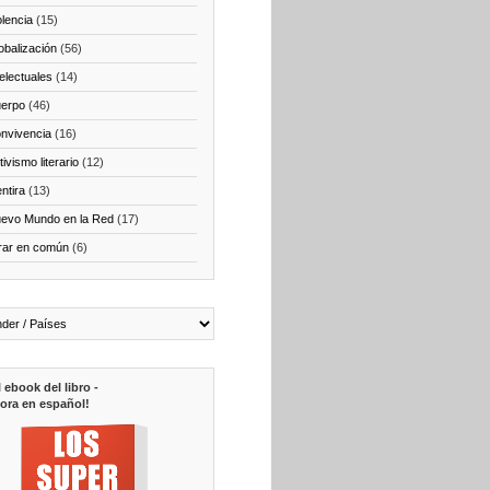
olencia
(15)
obalización
(56)
telectuales
(14)
erpo
(46)
nvivencia
(16)
ivismo literario
(12)
ntira
(13)
evo Mundo en la Red
(17)
rar en común
(6)
l ebook del libro -
ora en español!