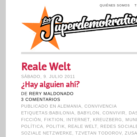
QUIÉNES SOMOS
Reale Welt
SÁBADO, 9. JULIO 2011
¿Hay alguien ahí?
DE
RERY MALDONADO
3 COMENTARIOS
PUBLICADO EN
ALEMANIA
,
CONVIVENCIA
ETIQUETAS:
BABILONIA
,
BABYLON
,
CONVIVIR
,
DA
FICCIÓN
,
FIKTION
,
INTERNET
,
KREUZBERG
,
MUN
POLÍTICA
,
POLITIK
,
REALE WELT
,
REDES SOCIAL
SOZIALE NETZWERKE
,
TZVETAN TODOROV
,
ZUS