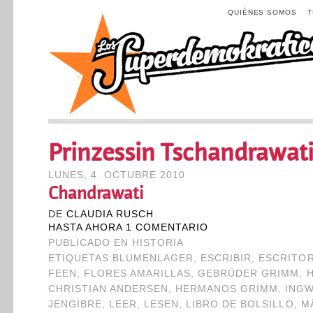
QUIÉNES SOMOS
Prinzessin Tschandrawat
LUNES, 4. OCTUBRE 2010
Chandrawati
DE
CLAUDIA RUSCH
HASTA AHORA 1 COMENTARIO
PUBLICADO EN
HISTORIA
ETIQUETAS:
BLUMENLAGER
,
ESCRIBIR
,
ESCRITO
FEEN
,
FLORES AMARILLAS
,
GEBRÜDER GRIMM
,
CHRISTIAN ANDERSEN
,
HERMANOS GRIMM
,
ING
JENGIBRE
,
LEER
,
LESEN
,
LIBRO DE BOLSILLO
,
M