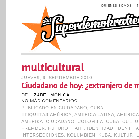
QUIÉNES SOMOS
multicultural
JUEVES, 9. SEPTIEMBRE 2010
Ciudadano de hoy: ¿extranjero de
DE
LIZABEL MÓNICA
NO MÁS COMENTARIOS
PUBLICADO EN
CIUDADANO
,
CUBA
ETIQUETAS:
AMÉRICA
,
AMÉRICA LATINA
,
AMERIC
AMERIKA
,
CIUDADANO
,
COLOMBIA
,
CUBA
,
CULTU
FREMDER
,
FUTURO
,
HAITÍ
,
IDENTIDAD
,
IDENTITÄ
INTERSECCIONES
,
KOLUMBIEN
,
KUBA
,
KULTUR
,